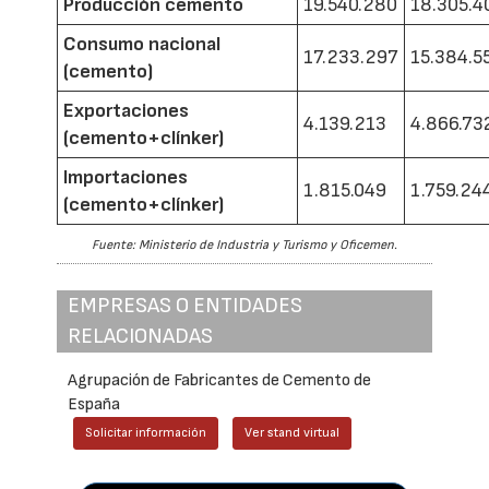
Producción cemento
19.540.280
18.305.4
Consumo nacional
17.233.297
15.384.5
(cemento)
Exportaciones
4.139.213
4.866.73
(cemento+clínker)
Importaciones
1.815.049
1.759.24
(cemento+clínker)
Fuente: Ministerio de Industria y Turismo y Oficemen.
EMPRESAS O ENTIDADES
RELACIONADAS
Agrupación de Fabricantes de Cemento de
España
Solicitar información
Ver stand virtual