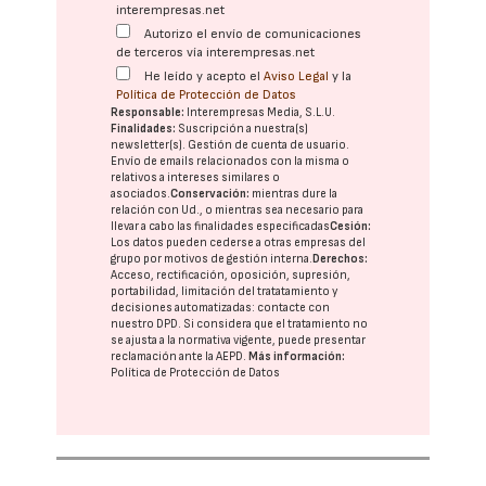
interempresas.net
Autorizo el envío de comunicaciones
de terceros vía interempresas.net
He leído y acepto el
Aviso Legal
y la
Política de Protección de Datos
Responsable:
Interempresas Media, S.L.U.
Finalidades:
Suscripción a nuestra(s)
newsletter(s). Gestión de cuenta de usuario.
Envío de emails relacionados con la misma o
relativos a intereses similares o
asociados.
Conservación:
mientras dure la
relación con Ud., o mientras sea necesario para
llevar a cabo las finalidades especificadas
Cesión:
Los datos pueden cederse a otras
empresas del
grupo
por motivos de gestión interna.
Derechos:
Acceso, rectificación, oposición, supresión,
portabilidad, limitación del tratatamiento y
decisiones automatizadas:
contacte con
nuestro DPD
. Si considera que el tratamiento no
se ajusta a la normativa vigente, puede presentar
reclamación ante la
AEPD
.
Más información:
Política de Protección de Datos