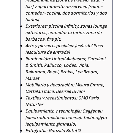
independiente (zona de trabajo, estar y
bar) y apartamento de servicio (salón-
comedor-cocina, dos dormitorios y dos
baños)
Exteriores: piscina infinity, zonas lounge
exteriores, comedor exterior, zona de
barbacoa, fire pit.
Arte y piezas especiales: Jesús del Peso
(escultura de entrada)
Iluminación: United Alabaster, Catellani
& Smith, Pallucco, Lodes, Vibia,
Rakumba, Bocci, Brokis, Lee Broom,
Marset
Mobiliario y decoración: Misura Emme,
Cattelan Italia, Desiree Divani
Textiles y revestimientos: CMO Paris,
Naturtex
Equipamiento y tecnología: Gaggenau
(electrodomésticos cocina), Technogym
(equipamiento gimnasio)
Fotografía: Gonzalo Botet©