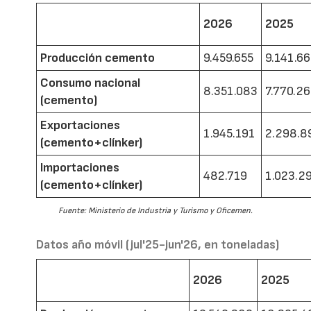
2026
2025
Producción cemento
9.459.655
9.141.6
Consumo nacional
8.351.083
7.770.2
(cemento)
Exportaciones
1.945.191
2.298.8
(cemento+clínker)
Importaciones
482.719
1.023.2
(cemento+clínker)
Fuente: Ministerio de Industria y Turismo y Oficemen.
Datos año móvil (jul'25-jun'26, en toneladas)
2026
2025