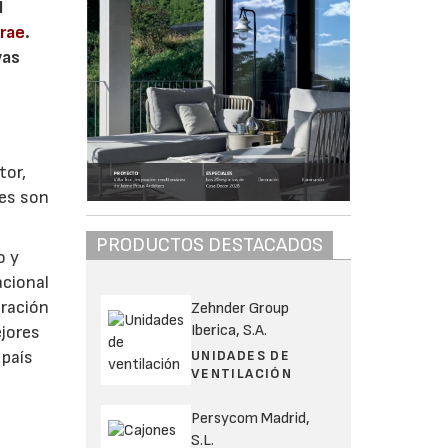
l
orae
.
vas
tor,
les son
PRODUCTOS DESTACADOS
o y
acional
eración
Zehnder Group
Iberica, S.A.
ejores
UNIDADES DE
 país
VENTILACIÓN
Persycom Madrid,
S.L.