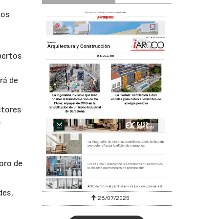
los
pertos
rá de
ctores
s
Foro de
des,
28/07/2026