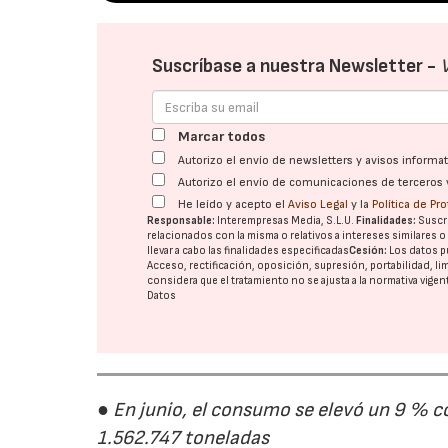
Suscríbase a nuestra Newsletter -
Marcar todos
Autorizo el envío de newsletters y avisos inform
Autorizo el envío de comunicaciones de terceros 
He leído y acepto el
Aviso Legal
y la
Política de Pr
Responsable:
Interempresas Media, S.L.U.
Finalidades:
Suscri
relacionados con la misma o relativos a intereses similares 
llevar a cabo las finalidades especificadas
Cesión:
Los datos p
Acceso, rectificación, oposición, supresión, portabilidad, l
considera que el tratamiento no se ajusta a la normativa vige
Datos
● En junio, el consumo se elevó un 9 % c
1.562.747 toneladas