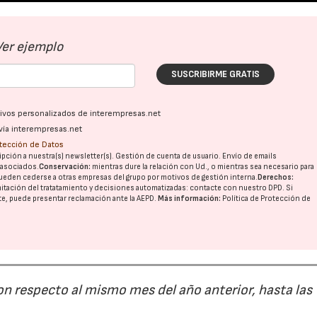
Ver ejemplo
SUSCRIBIRME GRATIS
ativos personalizados de interempresas.net
vía interempresas.net
otección de Datos
pción a nuestra(s) newsletter(s). Gestión de cuenta de usuario. Envío de emails
o asociados.
Conservación:
mientras dure la relación con Ud., o mientras sea necesario para
ueden cederse a otras
empresas del grupo
por motivos de gestión interna.
Derechos:
imitación del tratatamiento y decisiones automatizadas:
contacte con nuestro DPD
. Si
nte, puede presentar reclamación ante la
AEPD
.
Más información:
Política de Protección de
on respecto al mismo mes del año anterior, hasta las