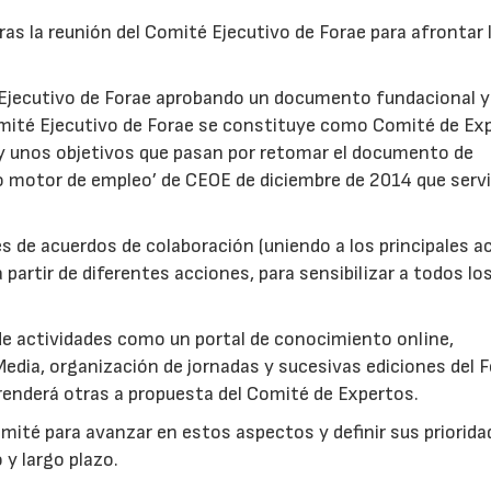
tras la reunión del Comité Ejecutivo de Forae para afrontar 
é Ejecutivo de Forae aprobando un documento fundacional y
Comité Ejecutivo de Forae se constituye como Comité de Ex
n y unos objetivos que pasan por retomar el documento de
mo motor de empleo’ de CEOE de diciembre de 2014 que servi
és de acuerdos de colaboración (uniendo a los principales a
a partir de diferentes acciones, para sensibilizar a todos lo
 de actividades como un portal de conocimiento online,
Media, organización de jornadas y sucesivas ediciones del 
prenderá otras a propuesta del Comité de Expertos.
mité para avanzar en estos aspectos y definir sus priorida
28/07/2026
30/07/2026
 y largo plazo.