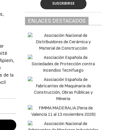
SUSCRIBIRSE
s,
ENLACES DESTACADOS
a
ar
mité
 Apiem,
e
s de la
cil