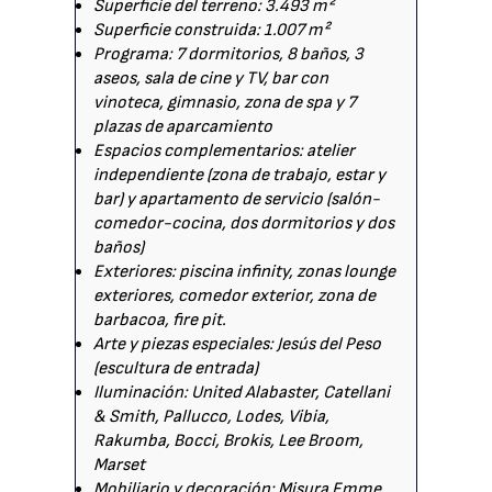
Superficie del terreno: 3.493 m²
Superficie construida: 1.007 m²
Programa: 7 dormitorios, 8 baños, 3
aseos, sala de cine y TV, bar con
vinoteca, gimnasio, zona de spa y 7
plazas de aparcamiento
Espacios complementarios: atelier
independiente (zona de trabajo, estar y
bar) y apartamento de servicio (salón-
comedor-cocina, dos dormitorios y dos
baños)
Exteriores: piscina infinity, zonas lounge
exteriores, comedor exterior, zona de
barbacoa, fire pit.
Arte y piezas especiales: Jesús del Peso
(escultura de entrada)
Iluminación: United Alabaster, Catellani
& Smith, Pallucco, Lodes, Vibia,
Rakumba, Bocci, Brokis, Lee Broom,
Marset
Mobiliario y decoración: Misura Emme,