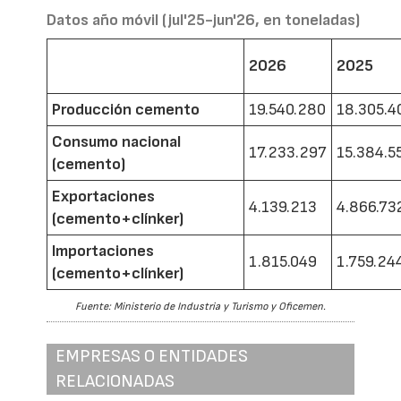
Datos año móvil (jul'25-jun'26, en toneladas)
2026
2025
Producción cemento
19.540.280
18.305.4
Consumo nacional
17.233.297
15.384.5
(cemento)
Exportaciones
4.139.213
4.866.73
(cemento+clínker)
Importaciones
1.815.049
1.759.24
(cemento+clínker)
Fuente: Ministerio de Industria y Turismo y Oficemen.
EMPRESAS O ENTIDADES
RELACIONADAS