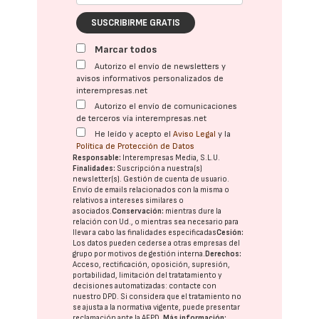
SUSCRIBIRME GRATIS
Marcar todos
Autorizo el envío de newsletters y
avisos informativos personalizados de
interempresas.net
Autorizo el envío de comunicaciones
de terceros vía interempresas.net
He leído y acepto el
Aviso Legal
y la
Política de Protección de Datos
Responsable:
Interempresas Media, S.L.U.
Finalidades:
Suscripción a nuestra(s)
newsletter(s). Gestión de cuenta de usuario.
Envío de emails relacionados con la misma o
relativos a intereses similares o
asociados.
Conservación:
mientras dure la
relación con Ud., o mientras sea necesario para
llevar a cabo las finalidades especificadas
Cesión:
Los datos pueden cederse a otras
empresas del
grupo
por motivos de gestión interna.
Derechos:
Acceso, rectificación, oposición, supresión,
portabilidad, limitación del tratatamiento y
decisiones automatizadas:
contacte con
nuestro DPD
. Si considera que el tratamiento no
se ajusta a la normativa vigente, puede presentar
reclamación ante la
AEPD
.
Más información: