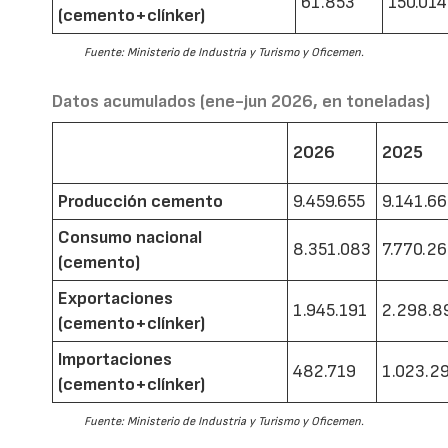
61.853
150.014
(cemento+clínker)
Fuente: Ministerio de Industria y Turismo y Oficemen.
Datos acumulados (ene-jun 2026, en toneladas)
2026
2025
Producción cemento
9.459.655
9.141.6
Consumo nacional
8.351.083
7.770.2
(cemento)
Exportaciones
1.945.191
2.298.8
(cemento+clínker)
Importaciones
482.719
1.023.2
(cemento+clínker)
Fuente: Ministerio de Industria y Turismo y Oficemen.