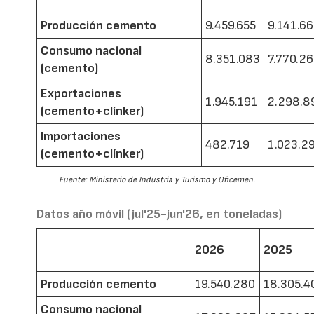
Producción cemento
9.459.655
9.141.6
Consumo nacional
8.351.083
7.770.2
(cemento)
Exportaciones
1.945.191
2.298.8
(cemento+clínker)
Importaciones
482.719
1.023.2
(cemento+clínker)
Fuente: Ministerio de Industria y Turismo y Oficemen.
Datos año móvil (jul'25-jun'26, en toneladas)
2026
2025
Producción cemento
19.540.280
18.305.4
Consumo nacional