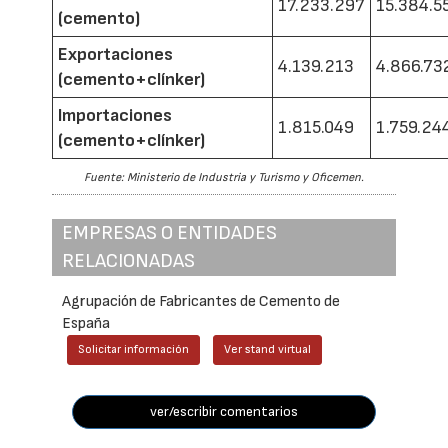
17.233.297
15.384.5
(cemento)
Exportaciones
4.139.213
4.866.73
(cemento+clínker)
Importaciones
1.815.049
1.759.24
(cemento+clínker)
Fuente: Ministerio de Industria y Turismo y Oficemen.
EMPRESAS O ENTIDADES
RELACIONADAS
Agrupación de Fabricantes de Cemento de
España
Solicitar información
Ver stand virtual
ver/escribir comentarios