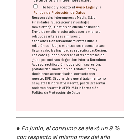
de terceros vía interempresas.net
He leído y acepto el
Aviso Legal
y la
Política de Protección de Datos
Responsable:
Interempresas Media, S.L.U.
Finalidades:
Suscripción a nuestra(s)
newsletter(s). Gestión de cuenta de usuario.
Envío de emails relacionados con la misma o
relativos a intereses similares o
asociados.
Conservación:
mientras dure la
relación con Ud., o mientras sea necesario para
llevar a cabo las finalidades especificadas
Cesión:
Los datos pueden cederse a otras
empresas del
grupo
por motivos de gestión interna.
Derechos:
Acceso, rectificación, oposición, supresión,
portabilidad, limitación del tratatamiento y
decisiones automatizadas:
contacte con
nuestro DPD
. Si considera que el tratamiento no
se ajusta a la normativa vigente, puede presentar
reclamación ante la
AEPD
.
Más información:
Política de Protección de Datos
● En junio, el consumo se elevó un 9 %
con respecto al mismo mes del año