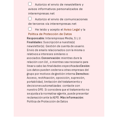
Autorizo el envío de newsletters y
avisos informativos personalizados de
interempresas.net
Autorizo el envío de comunicaciones
de terceros vía interempresas.net
He leído y acepto el
Aviso Legal
y la
Política de Protección de Datos
Responsable:
Interempresas Media, S.L.U.
Finalidades:
Suscripción a nuestra(s)
newsletter(s). Gestión de cuenta de usuario.
Envío de emails relacionados con la misma o
relativos a intereses similares o
asociados.
Conservación:
mientras dure la
relación con Ud., o mientras sea necesario para
llevar a cabo las finalidades especificadas
Cesión:
Los datos pueden cederse a otras
empresas del
grupo
por motivos de gestión interna.
Derechos:
Acceso, rectificación, oposición, supresión,
portabilidad, limitación del tratatamiento y
decisiones automatizadas:
contacte con
nuestro DPD
. Si considera que el tratamiento no
se ajusta a la normativa vigente, puede presentar
reclamación ante la
AEPD
.
Más información:
Política de Protección de Datos