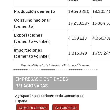
Producción cemento
19.540.280
18.305.4
Consumo nacional
17.233.297
15.384.5
(cemento)
Exportaciones
4.139.213
4.866.73
(cemento+clínker)
Importaciones
1.815.049
1.759.24
(cemento+clínker)
Fuente: Ministerio de Industria y Turismo y Oficemen.
EMPRESAS O ENTIDADES
RELACIONADAS
Agrupación de Fabricantes de Cemento de
España
Solicitar información
Ver stand virtual