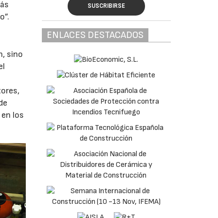
más
SUSCRIBIRSE
o”.
ENLACES DESTACADOS
, sino
el
tores,
de
 en los