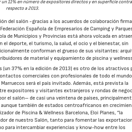
er un 11% en número de expositores directos y en superficie contr
respecto a 2013.
ción del salón -gracias a los acuerdos de colaboración firm
, Federación Española de Empresarios de Camping y Parque
la de Municipios y Provincias está ahora volcada en atrae
 deporte, el turismo, la salud, el ocio y el bienestar, sin
dicionalmente conforman el grueso de sus visitantes: arqui
ribuidores de material y equipamiento de piscina y wellnes
 (un 37% en la edición de 2013) es otro de los atractivos 
ontactos comerciales con profesionales de todo el mundo
Marruecos será el país invitado. Además, está prevista la
re expositores y visitantes extranjeros y rondas de nego
or el salón– de casi una veintena de países, principalment
, aunque también de estados centroafricanos en crecimien
ador de Piscina & Wellness Barcelona, Eloi Planes, “la
ador de nuestro Salón, tanto para fomentar las exportacio
28/07/2026
30/07/2026
mo para intercambiar experiencias y know-how entre los