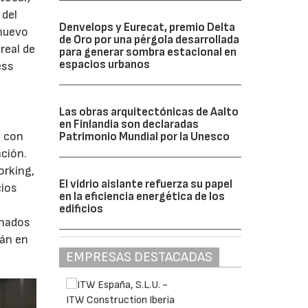
 del
Denvelops y Eurecat, premio Delta
 nuevo
de Oro por una pérgola desarrollada
real de
para generar sombra estacional en
espacios urbanos
ess
Las obras arquitectónicas de Aalto
en Finlandia son declaradas
l con
Patrimonio Mundial por la Unesco
ación.
orking,
El vidrio aislante refuerza su papel
cios
en la eficiencia energética de los
edificios
onados
rán en
EMPRESAS DESTACADAS