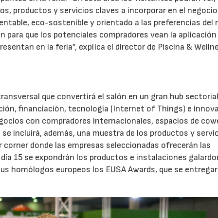
os, productos y servicios claves a incorporar en el negocio
ntable, eco-sostenible y orientado a las preferencias del
ón para que los potenciales compradores vean la aplicación 
esentan en la feria”, explica el director de Piscina & Welln
transversal que convertirá el salón en un gran hub sectoria
ión, financiación, tecnología (Internet of Things) e innov
gocios con compradores internacionales, espacios de cow
se incluirá, además, una muestra de los productos y servi
er corner donde las empresas seleccionadas ofrecerán las
l día 15 se expondrán los productos e instalaciones galard
 sus homólogos europeos los EUSA Awards, que se entrega