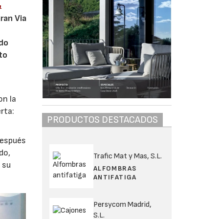
&
ran Via
ado
to
on la
rta:
PRODUCTOS DESTACADOS
Después
do,
Trafic Mat y Mas, S.L.
 su
ALFOMBRAS
ANTIFATIGA
Persycom Madrid,
S.L.