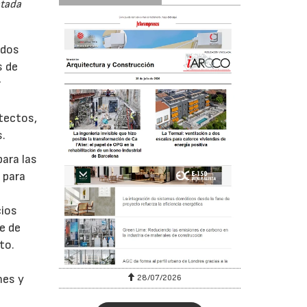
atada
ados
s de
r
tectos,
s.
para las
 para
cios
e de
to.
nes y
28/07/2026