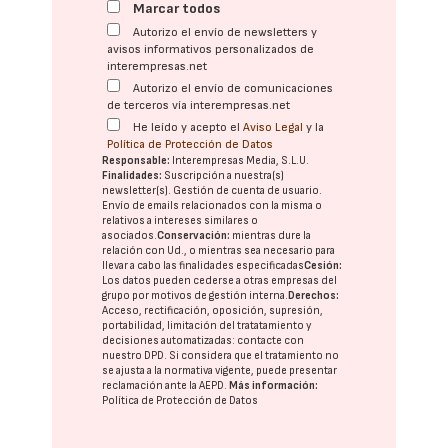
Marcar todos
Autorizo el envío de newsletters y
avisos informativos personalizados de
interempresas.net
Autorizo el envío de comunicaciones
de terceros vía interempresas.net
He leído y acepto el
Aviso Legal
y la
Política de Protección de Datos
Responsable:
Interempresas Media, S.L.U.
Finalidades:
Suscripción a nuestra(s)
newsletter(s). Gestión de cuenta de usuario.
Envío de emails relacionados con la misma o
relativos a intereses similares o
asociados.
Conservación:
mientras dure la
relación con Ud., o mientras sea necesario para
llevar a cabo las finalidades especificadas
Cesión:
Los datos pueden cederse a otras
empresas del
grupo
por motivos de gestión interna.
Derechos:
Acceso, rectificación, oposición, supresión,
portabilidad, limitación del tratatamiento y
decisiones automatizadas:
contacte con
nuestro DPD
. Si considera que el tratamiento no
se ajusta a la normativa vigente, puede presentar
reclamación ante la
AEPD
.
Más información:
Política de Protección de Datos