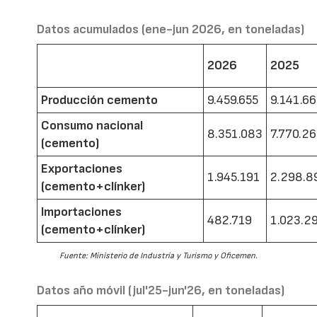
Datos acumulados (ene-jun 2026, en toneladas)
2026
2025
Producción cemento
9.459.655
9.141.6
Consumo nacional
8.351.083
7.770.2
(cemento)
Exportaciones
1.945.191
2.298.8
(cemento+clínker)
Importaciones
482.719
1.023.2
(cemento+clínker)
Fuente: Ministerio de Industria y Turismo y Oficemen.
Datos año móvil (jul'25-jun'26, en toneladas)