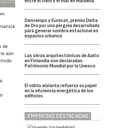
entre el cielo y el mar en Marbella
es.
Denvelops y Eurecat, premio Delta
de Oro por una pérgola desarrollada
anancia
para generar sombra estacional en
espacios urbanos
o de
ne aún
Las obras arquitectónicas de Aalto
eríodo
en Finlandia son declaradas
Patrimonio Mundial por la Unesco
da
El vidrio aislante refuerza su papel
en la eficiencia energética de los
do
edificios
EMPRESAS DESTACADAS