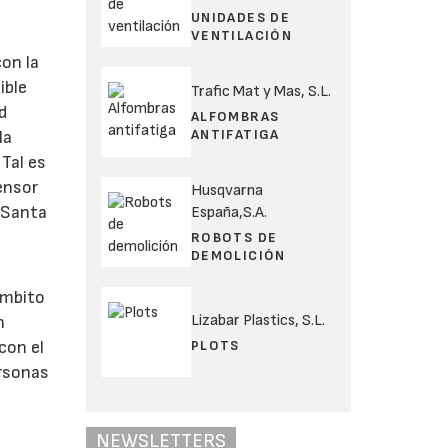
UNIDADES DE
VENTILACIÓN
on la
ible
Trafic Mat y Mas, S.L.
d
ALFOMBRAS
ANTIFATIGA
la
 Tal es
censor
Husqvarna
e Santa
España,S.A.
ROBOTS DE
DEMOLICIÓN
ámbito
Lizabar Plastics, S.L.
n
PLOTS
con el
ersonas
NEWSLETTERS