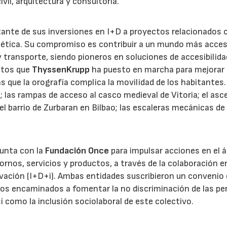
ivil, arquitectura y consultoría.
ante de sus inversiones en I+D a proyectos relacionados c
nergética. Su compromiso es contribuir a un mundo más acces
 transporte, siendo pioneros en soluciones de accesibilida
ctos que
ThyssenKrupp
ha puesto en marcha para mejorar 
as que la orografía complica la movilidad de los habitantes.
o; las rampas de acceso al casco medieval de Vitoria; el as
 del barrio de Zurbaran en Bilbao; las escaleras mecánicas d
unta con la
Fundación Once
para impulsar acciones en el 
tornos, servicios y productos, a través de la colaboración e
ovación (I+D+i). Ambas entidades suscribieron un convenio 
ctos encaminados a fomentar la no discriminación de las p
sí como la inclusión sociolaboral de este colectivo.