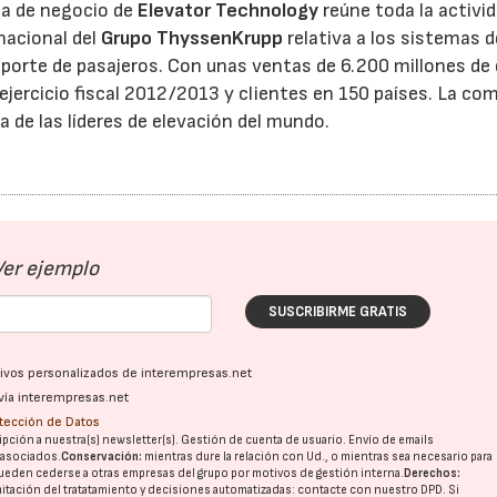
ea de negocio de
Elevator Technology
reúne toda la activi
nacional del
Grupo ThyssenKrupp
relativa a los sistemas d
porte de pasajeros. Con unas ventas de 6.200 millones de
 ejercicio fiscal 2012/2013 y clientes en 150 países. La co
a de las líderes de elevación del mundo.
Ver ejemplo
SUSCRIBIRME GRATIS
ativos personalizados de interempresas.net
vía interempresas.net
otección de Datos
pción a nuestra(s) newsletter(s). Gestión de cuenta de usuario. Envío de emails
28/07/2026
30/07/2026
o asociados.
Conservación:
mientras dure la relación con Ud., o mientras sea necesario para
ueden cederse a otras
empresas del grupo
por motivos de gestión interna.
Derechos:
imitación del tratatamiento y decisiones automatizadas:
contacte con nuestro DPD
. Si