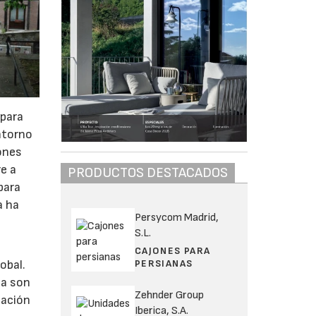
 para
ntorno
ones
re a
PRODUCTOS DESTACADOS
para
a ha
Persycom Madrid,
S.L.
CAJONES PARA
PERSIANAS
obal.
ia son
Zehnder Group
pación
Iberica, S.A.