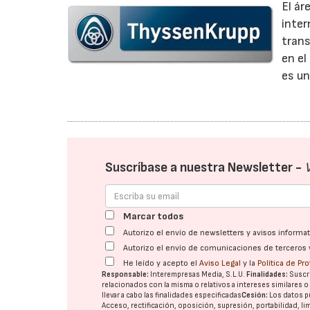
El ár
inter
trans
en el
es un
Suscríbase a nuestra Newsletter -
Marcar todos
Autorizo el envío de newsletters y avisos inform
Autorizo el envío de comunicaciones de terceros 
He leído y acepto el
Aviso Legal
y la
Política de Pr
Responsable:
Interempresas Media, S.L.U.
Finalidades:
Suscri
relacionados con la misma o relativos a intereses similares 
llevar a cabo las finalidades especificadas
Cesión:
Los datos p
Acceso, rectificación, oposición, supresión, portabilidad, l