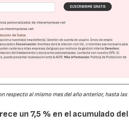
SUSCRIBIRME GRATIS
ativos personalizados de interempresas.net
vía interempresas.net
otección de Datos
pción a nuestra(s) newsletter(s). Gestión de cuenta de usuario. Envío de emails
o asociados.
Conservación:
mientras dure la relación con Ud., o mientras sea necesario para
ueden cederse a otras
empresas del grupo
por motivos de gestión interna.
Derechos:
imitación del tratatamiento y decisiones automatizadas:
contacte con nuestro DPD
. Si
nte, puede presentar reclamación ante la
AEPD
.
Más información:
Política de Protección de
on respecto al mismo mes del año anterior, hasta las
ece un 7,5 % en el acumulado del