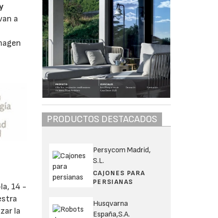
y
 van a
imagen
PRODUCTOS DESTACADOS
Persycom Madrid,
S.L.
CAJONES PARA
PERSIANAS
la, 14 -
estra
Husqvarna
zar la
España,S.A.