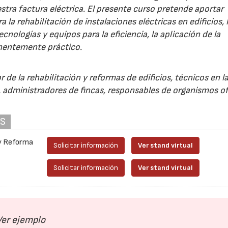
tra factura eléctrica. El presente curso pretende aportar
la rehabilitación de instalaciones eléctricas en edificios, 
cnologías y equipos para la eficiencia, la aplicación de la
inentemente práctico.
r de la rehabilitación y reformas de edificios, técnicos en l
a, administradores de fincas, responsables de organismos ofi
AS
 y Reforma
Solicitar información
Ver stand virtual
d
Solicitar información
Ver stand virtual
28/07/2026
30/07/2026
Ver ejemplo