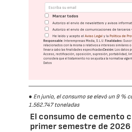
Marcar todos
Autorizo el envío de newsletters y avisos inform
Autorizo el envío de comunicaciones de terceros 
He leído y acepto el
Aviso Legal
y la
Política de Pr
Responsable:
Interempresas Media, S.L.U.
Finalidades:
Suscri
relacionados con la misma o relativos a intereses similares 
llevar a cabo las finalidades especificadas
Cesión:
Los datos p
Acceso, rectificación, oposición, supresión, portabilidad, l
considera que el tratamiento no se ajusta a la normativa vige
Datos
● En junio, el consumo se elevó un 9 % c
1.562.747 toneladas
El consumo de cemento cr
primer semestre de 2026