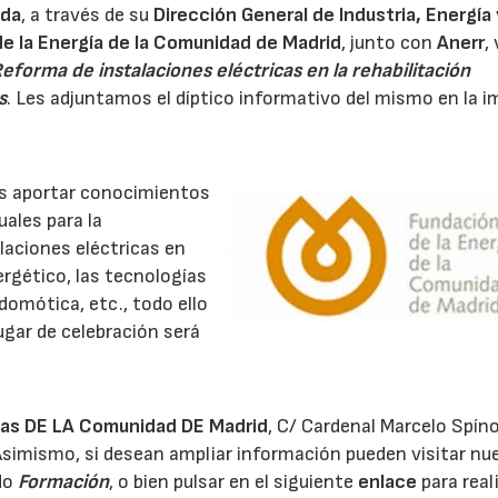
nda
, a través de su
Dirección General de Industria, Energía 
e la Energía de la Comunidad de Madrid
, junto con
Anerr
,
eforma de instalaciones eléctricas en la rehabilitación
s
. Les adjuntamos el díptico informativo del mismo en la 
s aportar conocimientos
uales para la
alaciones eléctricas en
ergético, las tecnologías
a domótica, etc., todo ello
gar de celebración será
inas DE LA Comunidad DE Madrid
, C/ Cardenal Marcelo Spíno
 Asimismo, si desean ampliar información pueden visitar nu
do
Formación
, o bien pulsar en el siguiente
enlace
para reali