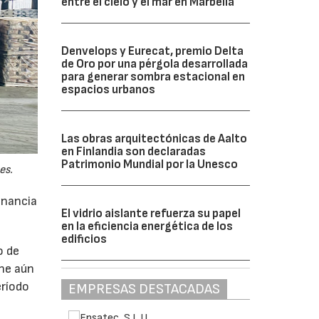
entre el cielo y el mar en Marbella
Denvelops y Eurecat, premio Delta
de Oro por una pérgola desarrollada
para generar sombra estacional en
espacios urbanos
Las obras arquitectónicas de Aalto
en Finlandia son declaradas
Patrimonio Mundial por la Unesco
es.
anancia
El vidrio aislante refuerza su papel
en la eficiencia energética de los
edificios
o de
ne aún
eríodo
EMPRESAS DESTACADAS