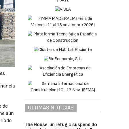
es.
anancia
o de
ÚLTIMAS NOTICIAS
ne aún
eríodo
The House: un refugio suspendido