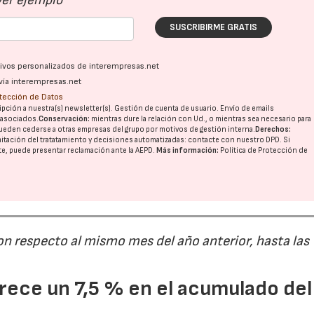
Ver ejemplo
SUSCRIBIRME GRATIS
ativos personalizados de interempresas.net
vía interempresas.net
otección de Datos
pción a nuestra(s) newsletter(s). Gestión de cuenta de usuario. Envío de emails
o asociados.
Conservación:
mientras dure la relación con Ud., o mientras sea necesario para
ueden cederse a otras
empresas del grupo
por motivos de gestión interna.
Derechos:
imitación del tratatamiento y decisiones automatizadas:
contacte con nuestro DPD
. Si
nte, puede presentar reclamación ante la
AEPD
.
Más información:
Política de Protección de
on respecto al mismo mes del año anterior, hasta las
ece un 7,5 % en el acumulado del
28/07/2026
30/07/2026