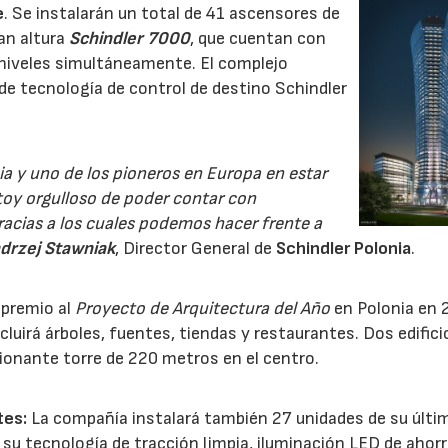
e
. Se instalarán un total de 41 ascensores de
ran altura
Schindler 7000
, que cuentan con
 niveles simultáneamente. El complejo
e tecnología de control de destino Schindler
nia y uno de los pioneros en Europa en estar
toy orgulloso de poder contar con
gracias a los cuales podemos hacer frente a
drzej Stawniak
, Director General de
Schindler Polonia
.
 premio al
Proyecto de Arquitectura del Año
en Polonia en 
ncluirá árboles, fuentes, tiendas y restaurantes. Dos edifici
ionante torre de 220 metros en el centro.
tes:
La compañía instalará también 27 unidades de su últi
su tecnología de tracción limpia, iluminación LED de ahor