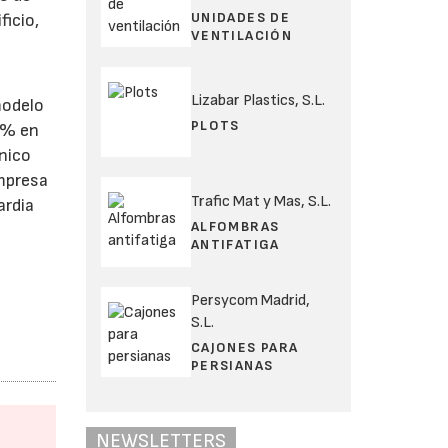
UNIDADES DE
ficio,
VENTILACIÓN
Lizabar Plastics, S.L.
modelo
PLOTS
27% en
único
empresa
Trafic Mat y Mas, S.L.
ardia
ALFOMBRAS
ANTIFATIGA
Persycom Madrid,
S.L.
CAJONES PARA
PERSIANAS
NEWSLETTERS