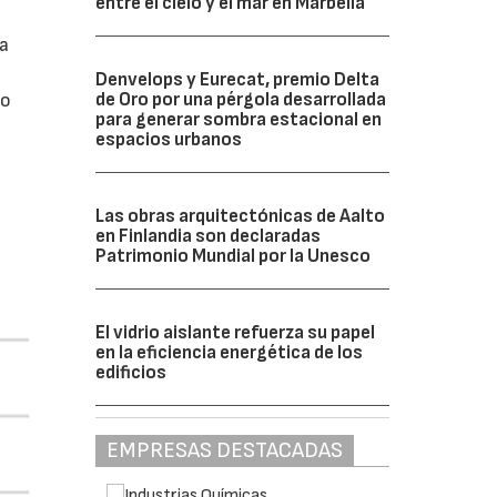
entre el cielo y el mar en Marbella
da
Denvelops y Eurecat, premio Delta
de Oro por una pérgola desarrollada
do
para generar sombra estacional en
espacios urbanos
Las obras arquitectónicas de Aalto
en Finlandia son declaradas
Patrimonio Mundial por la Unesco
El vidrio aislante refuerza su papel
en la eficiencia energética de los
edificios
EMPRESAS DESTACADAS