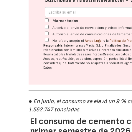
Suscríbase a nuestra Newsletter -
Marcar todos
Autorizo el envío de newsletters y avisos inform
Autorizo el envío de comunicaciones de terceros 
He leído y acepto el
Aviso Legal
y la
Política de Pr
Responsable:
Interempresas Media, S.L.U.
Finalidades:
Suscri
relacionados con la misma o relativos a intereses similares 
llevar a cabo las finalidades especificadas
Cesión:
Los datos p
Acceso, rectificación, oposición, supresión, portabilidad, l
considera que el tratamiento no se ajusta a la normativa vige
Datos
● En junio, el consumo se elevó un 9 % c
1.562.747 toneladas
El consumo de cemento cr
primer semestre de 2026