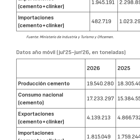
1.945.191
2.298.8
(cemento+clínker)
Importaciones
482.719
1.023.2
(cemento+clínker)
Fuente: Ministerio de Industria y Turismo y Oficemen.
Datos año móvil (jul'25-jun'26, en toneladas)
2026
2025
Producción cemento
19.540.280
18.305.4
Consumo nacional
17.233.297
15.384.5
(cemento)
Exportaciones
4.139.213
4.866.73
(cemento+clínker)
Importaciones
1.815.049
1.759.24