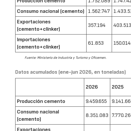
Producción cemento
1.752.089
1.747.4
Consumo nacional (cemento)
1.562.747
1.433.5
Exportaciones
357.194
403.51
(cemento+clínker)
Importaciones
61.853
150.014
(cemento+clínker)
Fuente: Ministerio de Industria y Turismo y Oficemen.
Datos acumulados (ene-jun 2026, en toneladas)
2026
2025
Producción cemento
9.459.655
9.141.6
Consumo nacional
8.351.083
7.770.2
(cemento)
Exportaciones