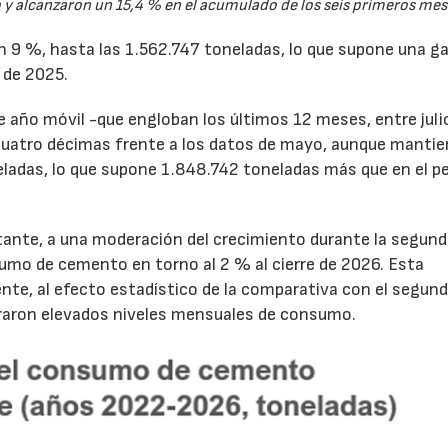
y alcanzaron un 15,4 % en el acumulado de los seis primeros mes
un 9 %, hasta las 1.562.747 toneladas, lo que supone una g
 de 2025.
de año móvil -que engloban los últimos 12 meses, entre juli
cuatro décimas frente a los datos de mayo, aunque mantie
ladas, lo que supone 1.848.742 toneladas más que en el p
tante, a una moderación del crecimiento durante la segun
sumo de cemento en torno al 2 % al cierre de 2026. Esta
nte, al efecto estadístico de la comparativa con el segun
traron elevados niveles mensuales de consumo.