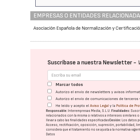
EMPRESAS O ENTIDADES RELACIONAD
Asociación Española de Normalización y Certificaci
Suscríbase a nuestra Newsletter -
Marcar todos
Autorizo el envío de newsletters y avisos inform
Autorizo el envío de comunicaciones de terceros 
He leído y acepto el
Aviso Legal
y la
Política de Pr
Responsable:
Interempresas Media, S.L.U.
Finalidades:
Suscri
relacionados con la misma o relativos a intereses similares 
llevar a cabo las finalidades especificadas
Cesión:
Los datos p
Acceso, rectificación, oposición, supresión, portabilidad, l
considera que el tratamiento no se ajusta a la normativa vige
Datos