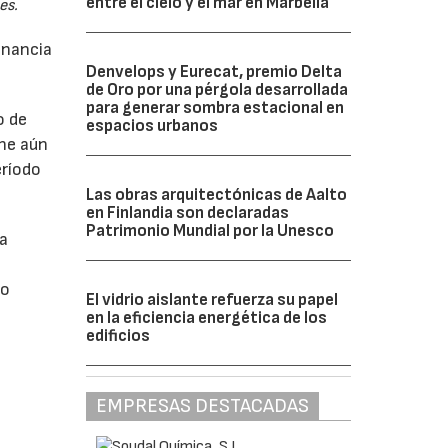
entre el cielo y el mar en Marbella
es.
anancia
Denvelops y Eurecat, premio Delta
de Oro por una pérgola desarrollada
para generar sombra estacional en
o de
espacios urbanos
ne aún
eríodo
Las obras arquitectónicas de Aalto
en Finlandia son declaradas
Patrimonio Mundial por la Unesco
da
do
El vidrio aislante refuerza su papel
en la eficiencia energética de los
edificios
EMPRESAS DESTACADAS