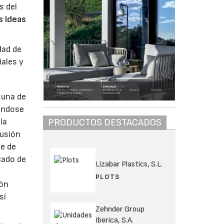
s del
s ideas
dad de
iales y
 una de
ándose
la
PRODUCTOS DESTACADOS
lusión
te de
cado de
Lizabar Plastics, S.L.
PLOTS
ión
sí
Zehnder Group
Iberica, S.A.