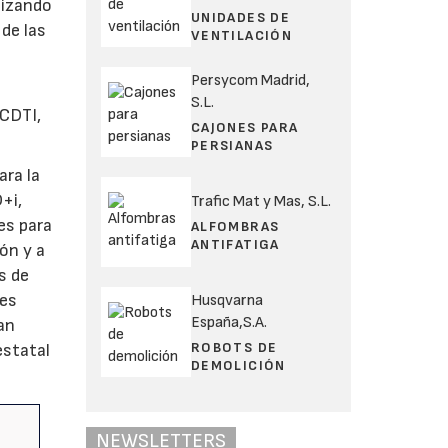
lizando
UNIDADES DE
de las
VENTILACIÓN
Persycom Madrid,
S.L.
 CDTI,
CAJONES PARA
PERSIANAS
ara la
+i,
Trafic Mat y Mas, S.L.
es para
ALFOMBRAS
ANTIFATIGA
ón y a
s de
les
Husqvarna
España,S.A.
an
ROBOTS DE
estatal
DEMOLICIÓN
NEWSLETTERS