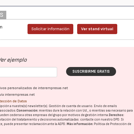
AS
ón
Solicitar información
Ver stand virtual
Ver ejemplo
SUSCRIBIRME GRATIS
ativos personalizados de interempresas.net
vía interempresas.net
otección de Datos
pción a nuestra(s) newsletter(s). Gestión de cuenta de usuario. Envío de emails
o asociados.
Conservación:
mientras dure la relación con Ud., o mientras sea necesario para
ueden cederse a otras
empresas del grupo
por motivos de gestión interna.
Derechos:
imitación del tratatamiento y decisiones automatizadas:
contacte con nuestro DPD
. Si
28/07/2026
30/07/2026
nte, puede presentar reclamación ante la
AEPD
.
Más información:
Política de Protección de