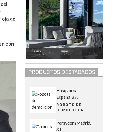
 del
s
Hoja de
osa con
PRODUCTOS DESTACADOS
Husqvarna
España,S.A.
ROBOTS DE
DEMOLICIÓN
Persycom Madrid,
S.L.