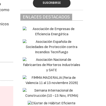
SUSCRIBIRSE
a
l como
ENLACES DESTACADOS
micos