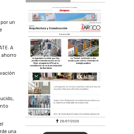
 por un
e
ATE. A
, ahorro
ovación
ucido,
ento
28/07/2026
el
orde una