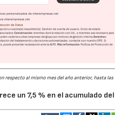
ativos personalizados de interempresas.net
vía interempresas.net
otección de Datos
pción a nuestra(s) newsletter(s). Gestión de cuenta de usuario. Envío de emails
o asociados.
Conservación:
mientras dure la relación con Ud., o mientras sea necesario para
ueden cederse a otras
empresas del grupo
por motivos de gestión interna.
Derechos:
imitación del tratatamiento y decisiones automatizadas:
contacte con nuestro DPD
. Si
nte, puede presentar reclamación ante la
AEPD
.
Más información:
Política de Protección de
on respecto al mismo mes del año anterior, hasta las
ece un 7,5 % en el acumulado del