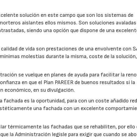
xcelente solución en este campo que son los sistemas de
 morteros aislantes ellos mismos. Son soluciones avaladas
ntrastadas, siendo una opción que dispone de una excelent
 y calidad de vida son prestaciones de una envolvente con S
, mínimas molestias durante la misma, coste de la solución
ación se vuelque en planes de ayuda para facilitar la ren
onfianza en que el Plan PAREER de buenos resultados si la
n económico, en su divulgación.
a fachada es la oportunidad, para con un coste añadido red
estéticamente una fachada con un excelente comportami
28/07/2026
30/07/2026
lar térmicamente las fachadas que se rehabiliten, por ello 
ue la Administración legisle para exigir que cuando se ab