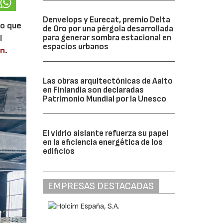
Denvelops y Eurecat, premio Delta
lo que
de Oro por una pérgola desarrollada
l
para generar sombra estacional en
espacios urbanos
en
.
Las obras arquitectónicas de Aalto
en Finlandia son declaradas
Patrimonio Mundial por la Unesco
El vidrio aislante refuerza su papel
en la eficiencia energética de los
edificios
EMPRESAS DESTACADAS