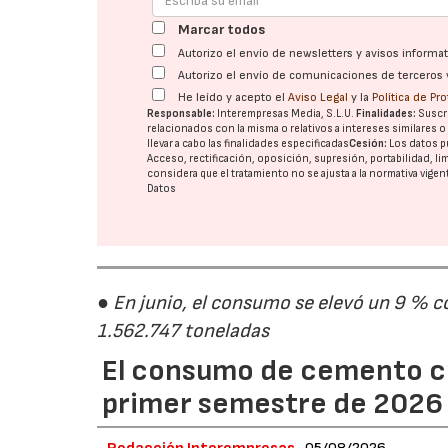
Marcar todos
Autorizo el envío de newsletters y avisos inform
Autorizo el envío de comunicaciones de terceros 
He leído y acepto el
Aviso Legal
y la
Política de Pr
Responsable:
Interempresas Media, S.L.U.
Finalidades:
Suscri
relacionados con la misma o relativos a intereses similares 
llevar a cabo las finalidades especificadas
Cesión:
Los datos p
Acceso, rectificación, oposición, supresión, portabilidad, l
considera que el tratamiento no se ajusta a la normativa vige
Datos
● En junio, el consumo se elevó un 9 % c
1.562.747 toneladas
El consumo de cemento cr
primer semestre de 2026