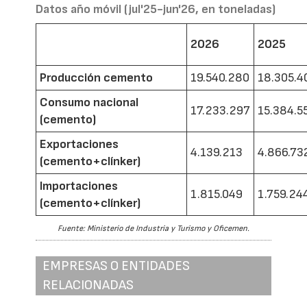
Datos año móvil (jul'25-jun'26, en toneladas)
2026
2025
Producción cemento
19.540.280
18.305.4
Consumo nacional
17.233.297
15.384.5
(cemento)
Exportaciones
4.139.213
4.866.73
(cemento+clínker)
Importaciones
1.815.049
1.759.24
(cemento+clínker)
Fuente: Ministerio de Industria y Turismo y Oficemen.
EMPRESAS O ENTIDADES
RELACIONADAS