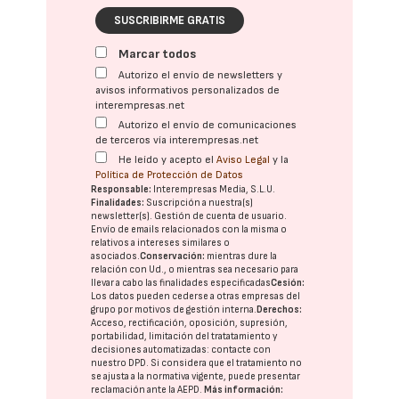
SUSCRIBIRME GRATIS
Marcar todos
Autorizo el envío de newsletters y
avisos informativos personalizados de
interempresas.net
Autorizo el envío de comunicaciones
de terceros vía interempresas.net
He leído y acepto el
Aviso Legal
y la
Política de Protección de Datos
Responsable:
Interempresas Media, S.L.U.
Finalidades:
Suscripción a nuestra(s)
newsletter(s). Gestión de cuenta de usuario.
Envío de emails relacionados con la misma o
relativos a intereses similares o
asociados.
Conservación:
mientras dure la
relación con Ud., o mientras sea necesario para
llevar a cabo las finalidades especificadas
Cesión:
Los datos pueden cederse a otras
empresas del
grupo
por motivos de gestión interna.
Derechos:
Acceso, rectificación, oposición, supresión,
portabilidad, limitación del tratatamiento y
decisiones automatizadas:
contacte con
nuestro DPD
. Si considera que el tratamiento no
se ajusta a la normativa vigente, puede presentar
reclamación ante la
AEPD
.
Más información: