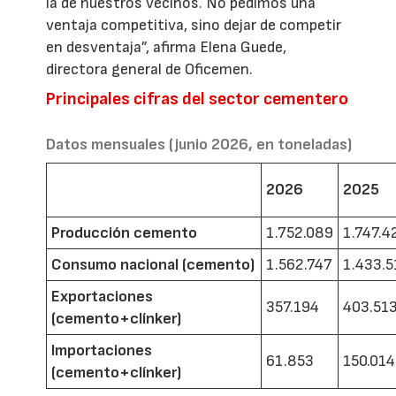
la de nuestros vecinos. No pedimos una
ventaja competitiva, sino dejar de competir
en desventaja”, afirma Elena Guede,
directora general de Oficemen.
Principales cifras del sector cementero
Datos mensuales (junio 2026, en toneladas)
2026
2025
Producción cemento
1.752.089
1.747.4
Consumo nacional (cemento)
1.562.747
1.433.5
Exportaciones
357.194
403.51
(cemento+clínker)
Importaciones
61.853
150.014
(cemento+clínker)