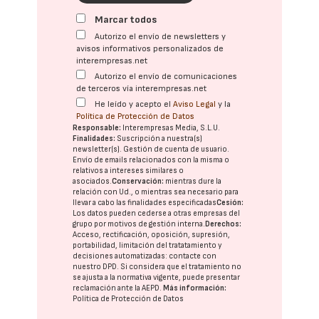
Marcar todos
Autorizo el envío de newsletters y
avisos informativos personalizados de
interempresas.net
Autorizo el envío de comunicaciones
de terceros vía interempresas.net
He leído y acepto el
Aviso Legal
y la
Política de Protección de Datos
Responsable:
Interempresas Media, S.L.U.
Finalidades:
Suscripción a nuestra(s)
newsletter(s). Gestión de cuenta de usuario.
Envío de emails relacionados con la misma o
relativos a intereses similares o
asociados.
Conservación:
mientras dure la
relación con Ud., o mientras sea necesario para
llevar a cabo las finalidades especificadas
Cesión:
Los datos pueden cederse a otras
empresas del
grupo
por motivos de gestión interna.
Derechos:
Acceso, rectificación, oposición, supresión,
portabilidad, limitación del tratatamiento y
decisiones automatizadas:
contacte con
nuestro DPD
. Si considera que el tratamiento no
se ajusta a la normativa vigente, puede presentar
reclamación ante la
AEPD
.
Más información:
Política de Protección de Datos