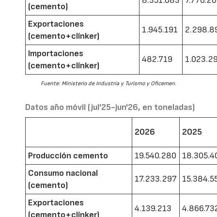
8.351.083
7.770.2
(cemento)
Exportaciones
1.945.191
2.298.8
(cemento+clínker)
Importaciones
482.719
1.023.2
(cemento+clínker)
Fuente: Ministerio de Industria y Turismo y Oficemen.
Datos año móvil (jul'25-jun'26, en toneladas)
2026
2025
Producción cemento
19.540.280
18.305.4
Consumo nacional
17.233.297
15.384.5
(cemento)
Exportaciones
4.139.213
4.866.73
(cemento+clínker)