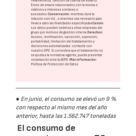
newsletter(s). Gestión de cuenta de usuario.
Envío de emails relacionados con la misma o
relativos a intereses similares o
asociados.
Conservación:
mientras dure la
relación con Ud., o mientras sea necesario para
llevar a cabo las finalidades especificadas
Cesión:
Los datos pueden cederse a otras
empresas del
grupo
por motivos de gestión interna.
Derechos:
Acceso, rectificación, oposición, supresión,
portabilidad, limitación del tratatamiento y
decisiones automatizadas:
contacte con
nuestro DPD
. Si considera que el tratamiento no
se ajusta a la normativa vigente, puede presentar
reclamación ante la
AEPD
.
Más información:
Política de Protección de Datos
● En junio, el consumo se elevó un 9 %
con respecto al mismo mes del año
anterior, hasta las 1.562.747 toneladas
El consumo de