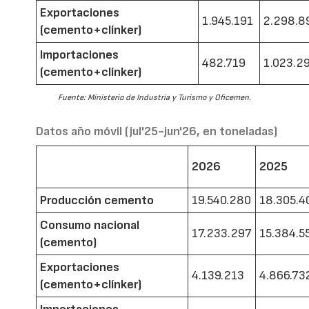
Exportaciones
1.945.191
2.298.8
(cemento+clínker)
Importaciones
482.719
1.023.2
(cemento+clínker)
Fuente: Ministerio de Industria y Turismo y Oficemen.
Datos año móvil (jul'25-jun'26, en toneladas)
2026
2025
Producción cemento
19.540.280
18.305.4
Consumo nacional
17.233.297
15.384.5
(cemento)
Exportaciones
4.139.213
4.866.73
(cemento+clínker)