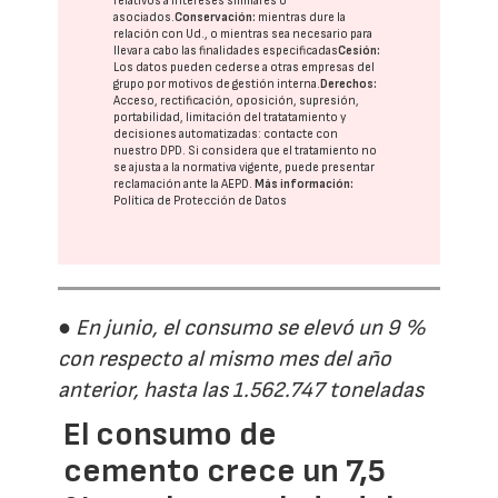
relativos a intereses similares o
asociados.
Conservación:
mientras dure la
relación con Ud., o mientras sea necesario para
llevar a cabo las finalidades especificadas
Cesión:
Los datos pueden cederse a otras
empresas del
grupo
por motivos de gestión interna.
Derechos:
Acceso, rectificación, oposición, supresión,
portabilidad, limitación del tratatamiento y
decisiones automatizadas:
contacte con
nuestro DPD
. Si considera que el tratamiento no
se ajusta a la normativa vigente, puede presentar
reclamación ante la
AEPD
.
Más información:
Política de Protección de Datos
● En junio, el consumo se elevó un 9 %
con respecto al mismo mes del año
anterior, hasta las 1.562.747 toneladas
El consumo de
cemento crece un 7,5