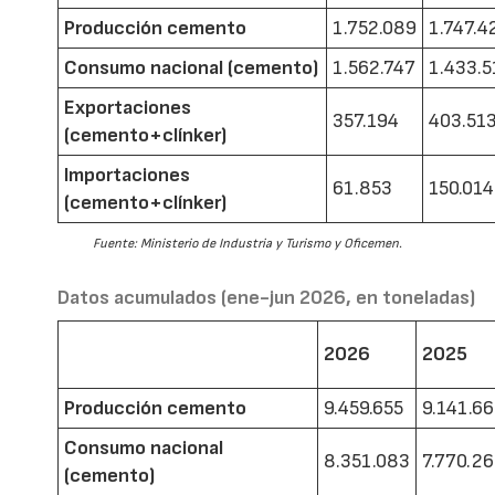
Producción cemento
1.752.089
1.747.4
Consumo nacional (cemento)
1.562.747
1.433.5
Exportaciones
357.194
403.51
(cemento+clínker)
Importaciones
61.853
150.014
(cemento+clínker)
Fuente: Ministerio de Industria y Turismo y Oficemen.
Datos acumulados (ene-jun 2026, en toneladas)
2026
2025
Producción cemento
9.459.655
9.141.6
Consumo nacional
8.351.083
7.770.2
(cemento)