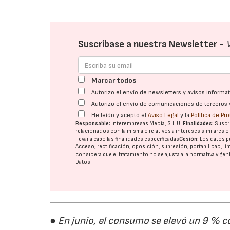
Suscríbase a nuestra Newsletter -
Marcar todos
Autorizo el envío de newsletters y avisos inform
Autorizo el envío de comunicaciones de terceros 
He leído y acepto el
Aviso Legal
y la
Política de Pr
Responsable:
Interempresas Media, S.L.U.
Finalidades:
Suscri
relacionados con la misma o relativos a intereses similares 
llevar a cabo las finalidades especificadas
Cesión:
Los datos p
Acceso, rectificación, oposición, supresión, portabilidad, l
considera que el tratamiento no se ajusta a la normativa vige
Datos
● En junio, el consumo se elevó un 9 % c