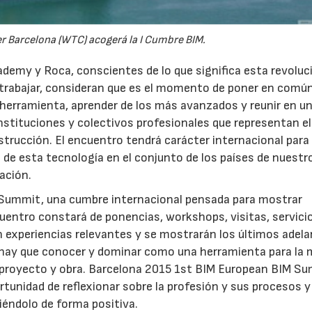
r Barcelona (WTC) acogerá la I Cumbre BIM.
cademy y Roca, conscientes de lo que significa esta revoluc
trabajar, consideran que es el momento de poner en común
herramienta, aprender de los más avanzados y reunir en u
instituciones y colectivos profesionales que representan el
onstrucción. El encuentro tendrá carácter internacional para
e esta tecnología en el conjunto de los países de nuestr
ación.
 Summit, una cumbre internacional pensada para mostrar
uentro constará de ponencias, workshops, visitas, servici
 experiencias relevantes y se mostrarán los últimos adela
hay que conocer y dominar como una herramienta para la 
uier proyecto y obra. Barcelona 2015 1st BIM European BIM S
28/07/2026
30/07/2026
rtunidad de reflexionar sobre la profesión y sus procesos 
éndolo de forma positiva.