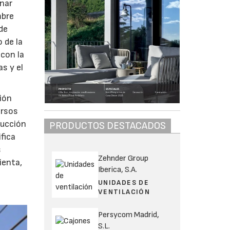
inar
mbre
de
 de la
 con la
s y el
ión
ursos
rucción
PRODUCTOS DESTACADOS
fica
s
Zehnder Group
ienta,
Iberica, S.A.
UNIDADES DE
VENTILACIÓN
Persycom Madrid,
S.L.