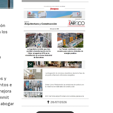
ión
 los
n
o
os y
ntos e
mejora
ummit
28/07/2026
y abogar