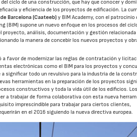
del ciclo de una construcción, que hay que conocer y dom
eficacia y eficiencia de los proyectos de edificación. La cu
s de Barcelona (Caateeb)
y BIM Academy, con el patrocinio 
ing (BIM) supone un nuevo enfoque en los procesos del ciclo
el proyecto, análisis, documentación y gestión relacionada
ucionando la manera de concebir los nuevos proyectos y obra
a favor de modernizar las reglas de contratación y licitac
entas electrónicas como el BIM para los proyectos y conc
 significar todo un revulsivo para la industria de la const
evas herramientas en la preparación de los proyectos signi
cesos constructivos y toda la vida útil de los edificios. Lo
der a trabajar de forma colaborativa con esta nueva herram
uisito imprescindible para trabajar para ciertos clientes,
querirán en el 2016 siguiendo la nueva directiva europea.