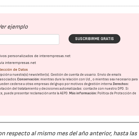
Ver ejemplo
SUSCRIBIRME GRATIS
ativos personalizados de interempresas.net
vía interempresas.net
otección de Datos
pción a nuestra(s) newsletter(s). Gestión de cuenta de usuario. Envío de emails
o asociados.
Conservación:
mientras dure la relación con Ud., o mientras sea necesario para
ueden cederse a otras
empresas del grupo
por motivos de gestión interna.
Derechos:
imitación del tratatamiento y decisiones automatizadas:
contacte con nuestro DPD
. Si
nte, puede presentar reclamación ante la
AEPD
.
Más información:
Política de Protección de
on respecto al mismo mes del año anterior, hasta las