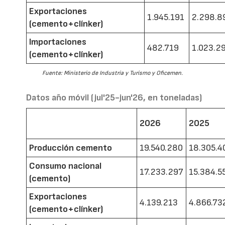
Exportaciones
1.945.191
2.298.8
(cemento+clínker)
Importaciones
482.719
1.023.2
(cemento+clínker)
Fuente: Ministerio de Industria y Turismo y Oficemen.
Datos año móvil (jul'25-jun'26, en toneladas)
2026
2025
Producción cemento
19.540.280
18.305.4
Consumo nacional
17.233.297
15.384.5
(cemento)
Exportaciones
4.139.213
4.866.73
(cemento+clínker)