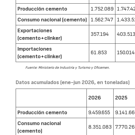
Producción cemento
1.752.089
1.747.4
Consumo nacional (cemento)
1.562.747
1.433.5
Exportaciones
357.194
403.51
(cemento+clínker)
Importaciones
61.853
150.014
(cemento+clínker)
Fuente: Ministerio de Industria y Turismo y Oficemen.
Datos acumulados (ene-jun 2026, en toneladas)
2026
2025
Producción cemento
9.459.655
9.141.6
Consumo nacional
8.351.083
7.770.2
(cemento)