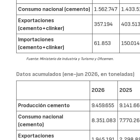
Consumo nacional (cemento)
1.562.747
1.433.5
Exportaciones
357.194
403.51
(cemento+clínker)
Importaciones
61.853
150.014
(cemento+clínker)
Fuente: Ministerio de Industria y Turismo y Oficemen.
Datos acumulados (ene-jun 2026, en toneladas)
2026
2025
Producción cemento
9.459.655
9.141.6
Consumo nacional
8.351.083
7.770.2
(cemento)
Exportaciones
1.945.191
2.298.8