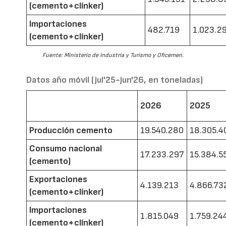
(cemento+clínker)
Importaciones
482.719
1.023.2
(cemento+clínker)
Fuente: Ministerio de Industria y Turismo y Oficemen.
Datos año móvil (jul'25-jun'26, en toneladas)
2026
2025
Producción cemento
19.540.280
18.305.4
Consumo nacional
17.233.297
15.384.5
(cemento)
Exportaciones
4.139.213
4.866.73
(cemento+clínker)
Importaciones
1.815.049
1.759.24
(cemento+clínker)