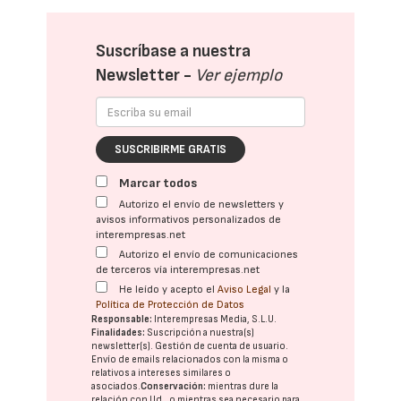
Suscríbase a nuestra
Newsletter -
Ver ejemplo
SUSCRIBIRME GRATIS
Marcar todos
Autorizo el envío de newsletters y
avisos informativos personalizados de
interempresas.net
Autorizo el envío de comunicaciones
de terceros vía interempresas.net
He leído y acepto el
Aviso Legal
y la
Política de Protección de Datos
Responsable:
Interempresas Media, S.L.U.
Finalidades:
Suscripción a nuestra(s)
newsletter(s). Gestión de cuenta de usuario.
Envío de emails relacionados con la misma o
relativos a intereses similares o
asociados.
Conservación:
mientras dure la
relación con Ud., o mientras sea necesario para