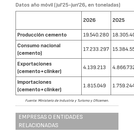
Datos año móvil (jul'25-jun'26, en toneladas)
2026
2025
Producción cemento
19.540.280
18.305.4
Consumo nacional
17.233.297
15.384.5
(cemento)
Exportaciones
4.139.213
4.866.73
(cemento+clínker)
Importaciones
1.815.049
1.759.24
(cemento+clínker)
Fuente: Ministerio de Industria y Turismo y Oficemen.
EMPRESAS O ENTIDADES
RELACIONADAS