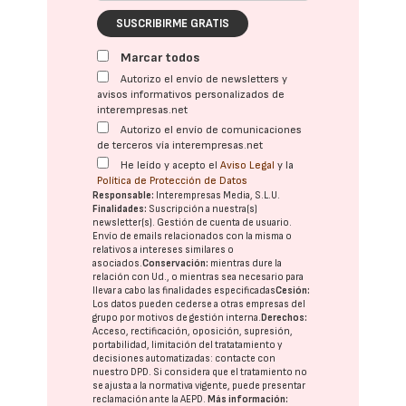
SUSCRIBIRME GRATIS
Marcar todos
Autorizo el envío de newsletters y
avisos informativos personalizados de
interempresas.net
Autorizo el envío de comunicaciones
de terceros vía interempresas.net
He leído y acepto el
Aviso Legal
y la
Política de Protección de Datos
Responsable:
Interempresas Media, S.L.U.
Finalidades:
Suscripción a nuestra(s)
newsletter(s). Gestión de cuenta de usuario.
Envío de emails relacionados con la misma o
relativos a intereses similares o
asociados.
Conservación:
mientras dure la
relación con Ud., o mientras sea necesario para
llevar a cabo las finalidades especificadas
Cesión:
Los datos pueden cederse a otras
empresas del
grupo
por motivos de gestión interna.
Derechos:
Acceso, rectificación, oposición, supresión,
portabilidad, limitación del tratatamiento y
decisiones automatizadas:
contacte con
nuestro DPD
. Si considera que el tratamiento no
se ajusta a la normativa vigente, puede presentar
reclamación ante la
AEPD
.
Más información: