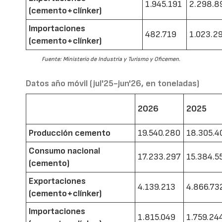
1.945.191
2.298.8
(cemento+clínker)
Importaciones
482.719
1.023.2
(cemento+clínker)
Fuente: Ministerio de Industria y Turismo y Oficemen.
Datos año móvil (jul'25-jun'26, en toneladas)
2026
2025
Producción cemento
19.540.280
18.305.4
Consumo nacional
17.233.297
15.384.5
(cemento)
Exportaciones
4.139.213
4.866.73
(cemento+clínker)
Importaciones
1.815.049
1.759.24