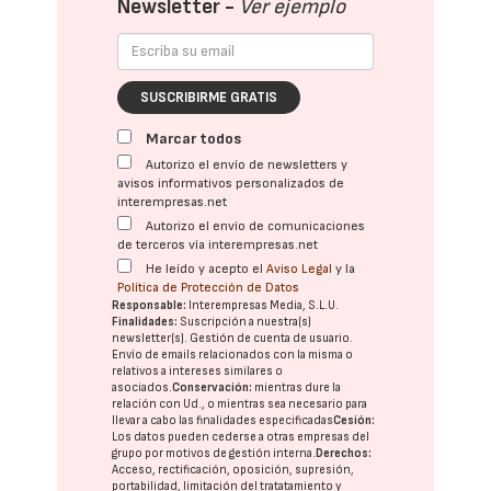
Newsletter -
Ver ejemplo
SUSCRIBIRME GRATIS
Marcar todos
Autorizo el envío de newsletters y
avisos informativos personalizados de
interempresas.net
Autorizo el envío de comunicaciones
de terceros vía interempresas.net
He leído y acepto el
Aviso Legal
y la
Política de Protección de Datos
Responsable:
Interempresas Media, S.L.U.
Finalidades:
Suscripción a nuestra(s)
newsletter(s). Gestión de cuenta de usuario.
Envío de emails relacionados con la misma o
relativos a intereses similares o
asociados.
Conservación:
mientras dure la
relación con Ud., o mientras sea necesario para
llevar a cabo las finalidades especificadas
Cesión:
Los datos pueden cederse a otras
empresas del
grupo
por motivos de gestión interna.
Derechos:
Acceso, rectificación, oposición, supresión,
portabilidad, limitación del tratatamiento y