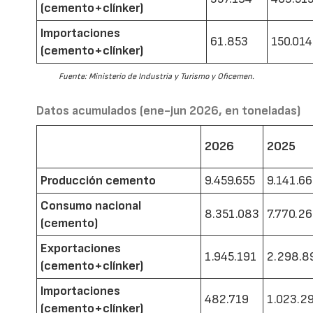
(cemento+clínker)
Importaciones
61.853
150.014
(cemento+clínker)
Fuente: Ministerio de Industria y Turismo y Oficemen.
Datos acumulados (ene-jun 2026, en toneladas)
2026
2025
Producción cemento
9.459.655
9.141.6
Consumo nacional
8.351.083
7.770.2
(cemento)
Exportaciones
1.945.191
2.298.8
(cemento+clínker)
Importaciones
482.719
1.023.2
(cemento+clínker)