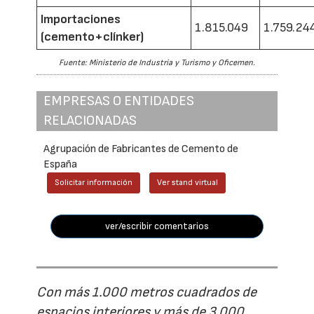
Importaciones
1.815.049
1.759.24
(cemento+clínker)
Fuente: Ministerio de Industria y Turismo y Oficemen.
EMPRESAS O ENTIDADES
RELACIONADAS
Agrupación de Fabricantes de Cemento de
España
Solicitar información
Ver stand virtual
ver/escribir comentarios
Con más 1.000 metros cuadrados de
espacios interiores y más de 3.000