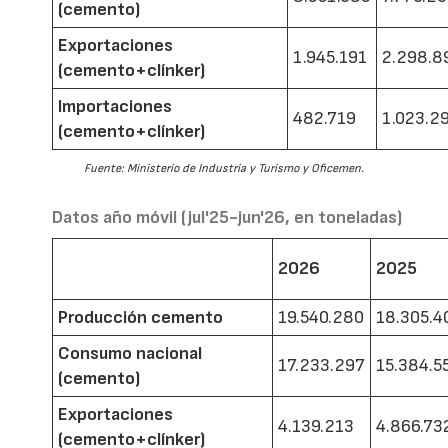
(cemento)
Exportaciones
1.945.191
2.298.8
(cemento+clínker)
Importaciones
482.719
1.023.2
(cemento+clínker)
Fuente: Ministerio de Industria y Turismo y Oficemen.
Datos año móvil (jul'25-jun'26, en toneladas)
2026
2025
Producción cemento
19.540.280
18.305.4
Consumo nacional
17.233.297
15.384.5
(cemento)
Exportaciones
4.139.213
4.866.73
(cemento+clínker)