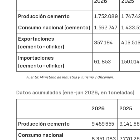
2026
2025
Producción cemento
1.752.089
1.747.4
Consumo nacional (cemento)
1.562.747
1.433.5
Exportaciones
357.194
403.51
(cemento+clínker)
Importaciones
61.853
150.014
(cemento+clínker)
Fuente: Ministerio de Industria y Turismo y Oficemen.
Datos acumulados (ene-jun 2026, en toneladas)
2026
2025
Producción cemento
9.459.655
9.141.6
Consumo nacional
8.351.083
7.770.2