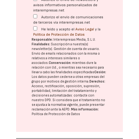
avisos informativos personalizados de
interempresas.net
Autorizo el envío de comunicaciones
de terceros vía interempresas.net
He leído y acepto el
Aviso Legal
y la
Política de Protección de Datos
Responsable:
Interempresas Media, S.L.U.
Finalidades:
Suscripción a nuestra(s)
newsletter(s). Gestión de cuenta de usuario.
Envío de emails relacionados con la misma o
relativos a intereses similares o
asociados.
Conservación:
mientras dure la
relación con Ud., o mientras sea necesario para
llevar a cabo las finalidades especificadas
Cesión:
Los datos pueden cederse a otras
empresas del
grupo
por motivos de gestión interna.
Derechos:
Acceso, rectificación, oposición, supresión,
portabilidad, limitación del tratatamiento y
decisiones automatizadas:
contacte con
nuestro DPD
. Si considera que el tratamiento no
se ajusta a la normativa vigente, puede presentar
reclamación ante la
AEPD
.
Más información:
Política de Protección de Datos