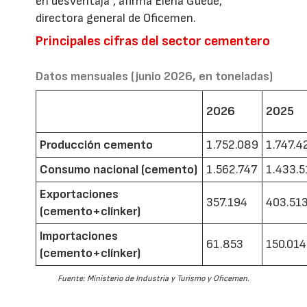
en desventaja”, afirma Elena Guede,
directora general de Oficemen.
Principales cifras del sector cementero
Datos mensuales (junio 2026, en toneladas)
2026
2025
Producción cemento
1.752.089
1.747.4
Consumo nacional (cemento)
1.562.747
1.433.5
Exportaciones
357.194
403.51
(cemento+clínker)
Importaciones
61.853
150.014
(cemento+clínker)
Fuente: Ministerio de Industria y Turismo y Oficemen.