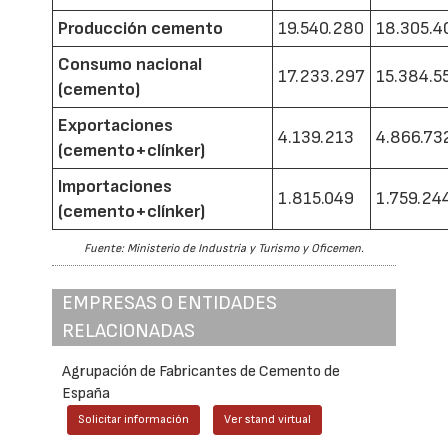
Producción cemento
19.540.280
18.305.4
Consumo nacional
17.233.297
15.384.5
(cemento)
Exportaciones
4.139.213
4.866.73
(cemento+clínker)
Importaciones
1.815.049
1.759.24
(cemento+clínker)
Fuente: Ministerio de Industria y Turismo y Oficemen.
EMPRESAS O ENTIDADES
RELACIONADAS
Agrupación de Fabricantes de Cemento de
España
Solicitar información
Ver stand virtual