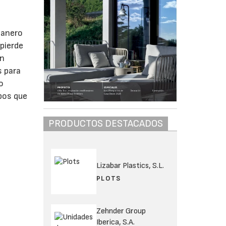
ntanero
pierde
en
s para
o
ipos que
PRODUCTOS DESTACADOS
Lizabar Plastics, S.L.
PLOTS
Zehnder Group
Iberica, S.A.