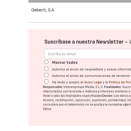
Geberit, S.A.
Suscríbase a nuestra Newsletter -
Marcar todos
Autorizo el envío de newsletters y avisos inform
Autorizo el envío de comunicaciones de terceros 
He leído y acepto el
Aviso Legal
y la
Política de Pr
Responsable:
Interempresas Media, S.L.U.
Finalidades:
Suscri
relacionados con la misma o relativos a intereses similares 
llevar a cabo las finalidades especificadas
Cesión:
Los datos p
Acceso, rectificación, oposición, supresión, portabilidad, l
considera que el tratamiento no se ajusta a la normativa vige
Datos