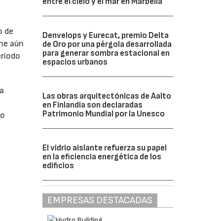
entre el cielo y el mar en Marbella
o de
Denvelops y Eurecat, premio Delta
ne aún
de Oro por una pérgola desarrollada
para generar sombra estacional en
eríodo
espacios urbanos
da
Las obras arquitectónicas de Aalto
en Finlandia son declaradas
Patrimonio Mundial por la Unesco
do
El vidrio aislante refuerza su papel
en la eficiencia energética de los
edificios
EMPRESAS DESTACADAS