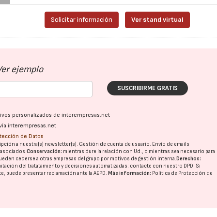
Solicitar información
Ver stand virtual
Ver ejemplo
SUSCRIBIRME GRATIS
ativos personalizados de interempresas.net
vía interempresas.net
otección de Datos
pción a nuestra(s) newsletter(s). Gestión de cuenta de usuario. Envío de emails
o asociados.
Conservación:
mientras dure la relación con Ud., o mientras sea necesario para
ueden cederse a otras
empresas del grupo
por motivos de gestión interna.
Derechos:
imitación del tratatamiento y decisiones automatizadas:
contacte con nuestro DPD
. Si
nte, puede presentar reclamación ante la
AEPD
.
Más información:
Política de Protección de
28/07/2026
30/07/2026