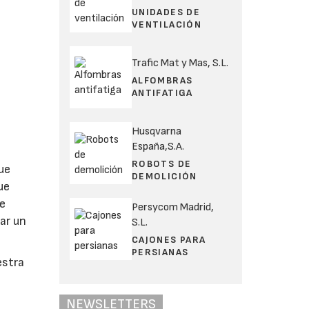
UNIDADES DE
VENTILACIÓN
Trafic Mat y Mas, S.L.
ALFOMBRAS
ANTIFATIGA
Husqvarna
España,S.A.
ROBOTS DE
ue
DEMOLICIÓN
ue
ee
Persycom Madrid,
iar un
S.L.
CAJONES PARA
PERSIANAS
estra
NEWSLETTERS