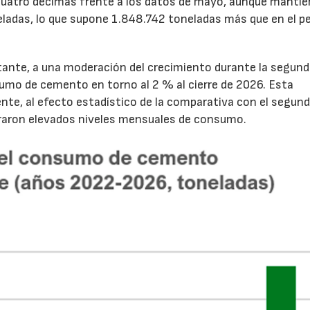
cuatro décimas frente a los datos de mayo, aunque mantie
ladas, lo que supone 1.848.742 toneladas más que en el p
tante, a una moderación del crecimiento durante la segun
sumo de cemento en torno al 2 % al cierre de 2026. Esta
nte, al efecto estadístico de la comparativa con el segun
traron elevados niveles mensuales de consumo.