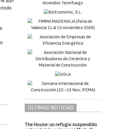
ne aún
eríodo
da
do
ÚLTIMAS NOTICIAS
The House: un refugio suspendido