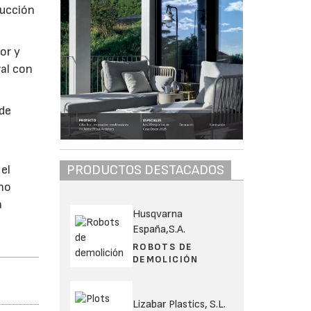
rucción
or y
ral con
 de
PRODUCTOS DESTACADOS
 el
rno
a
Husqvarna
España,S.A.
ROBOTS DE
DEMOLICIÓN
Lizabar Plastics, S.L.