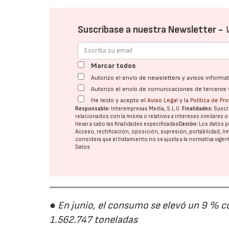
Suscríbase a nuestra Newsletter -
Marcar todos
Autorizo el envío de newsletters y avisos inform
Autorizo el envío de comunicaciones de terceros 
He leído y acepto el
Aviso Legal
y la
Política de Pr
Responsable:
Interempresas Media, S.L.U.
Finalidades:
Suscri
relacionados con la misma o relativos a intereses similares 
llevar a cabo las finalidades especificadas
Cesión:
Los datos p
Acceso, rectificación, oposición, supresión, portabilidad, l
considera que el tratamiento no se ajusta a la normativa vige
Datos
● En junio, el consumo se elevó un 9 % c
1.562.747 toneladas