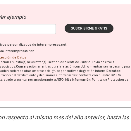
Ver ejemplo
SUSCRIBIRME GRATIS
ativos personalizados de interempresas.net
vía interempresas.net
otección de Datos
pción a nuestra(s) newsletter(s). Gestión de cuenta de usuario. Envío de emails
o asociados.
Conservación:
mientras dure la relación con Ud., o mientras sea necesario para
ueden cederse a otras
empresas del grupo
por motivos de gestión interna.
Derechos:
imitación del tratatamiento y decisiones automatizadas:
contacte con nuestro DPD
. Si
nte, puede presentar reclamación ante la
AEPD
.
Más información:
Política de Protección de
on respecto al mismo mes del año anterior, hasta las