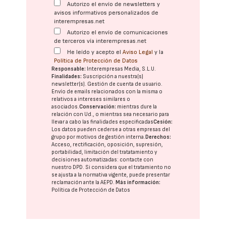
Autorizo el envío de newsletters y
avisos informativos personalizados de
interempresas.net
Autorizo el envío de comunicaciones
de terceros vía interempresas.net
He leído y acepto el
Aviso Legal
y la
Política de Protección de Datos
Responsable:
Interempresas Media, S.L.U.
Finalidades:
Suscripción a nuestra(s)
newsletter(s). Gestión de cuenta de usuario.
Envío de emails relacionados con la misma o
relativos a intereses similares o
asociados.
Conservación:
mientras dure la
relación con Ud., o mientras sea necesario para
llevar a cabo las finalidades especificadas
Cesión:
Los datos pueden cederse a otras
empresas del
grupo
por motivos de gestión interna.
Derechos:
Acceso, rectificación, oposición, supresión,
portabilidad, limitación del tratatamiento y
decisiones automatizadas:
contacte con
nuestro DPD
. Si considera que el tratamiento no
se ajusta a la normativa vigente, puede presentar
reclamación ante la
AEPD
.
Más información:
Política de Protección de Datos