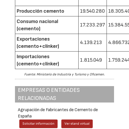
Producción cemento
19.540.280
18.305.4
Consumo nacional
17.233.297
15.384.5
(cemento)
Exportaciones
4.139.213
4.866.73
(cemento+clínker)
Importaciones
1.815.049
1.759.24
(cemento+clínker)
Fuente: Ministerio de Industria y Turismo y Oficemen.
EMPRESAS O ENTIDADES
RELACIONADAS
Agrupación de Fabricantes de Cemento de
España
Solicitar información
Ver stand virtual