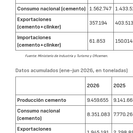
Consumo nacional (cemento)
1.562.747
1.433.5
Exportaciones
357.194
403.51
(cemento+clínker)
Importaciones
61.853
150.014
(cemento+clínker)
Fuente: Ministerio de Industria y Turismo y Oficemen.
Datos acumulados (ene-jun 2026, en toneladas)
2026
2025
Producción cemento
9.459.655
9.141.6
Consumo nacional
8.351.083
7.770.2
(cemento)
Exportaciones
1.945.191
2.298.8