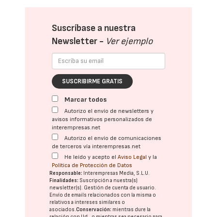
Suscríbase a nuestra
Newsletter -
Ver ejemplo
SUSCRIBIRME GRATIS
Marcar todos
Autorizo el envío de newsletters y
avisos informativos personalizados de
interempresas.net
Autorizo el envío de comunicaciones
de terceros vía interempresas.net
He leído y acepto el
Aviso Legal
y la
Política de Protección de Datos
Responsable:
Interempresas Media, S.L.U.
Finalidades:
Suscripción a nuestra(s)
newsletter(s). Gestión de cuenta de usuario.
Envío de emails relacionados con la misma o
relativos a intereses similares o
asociados.
Conservación:
mientras dure la
relación con Ud., o mientras sea necesario para