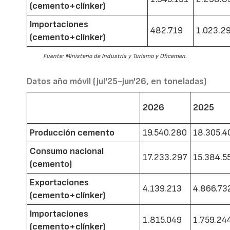
(cemento+clínker)
Importaciones
482.719
1.023.2
(cemento+clínker)
Fuente: Ministerio de Industria y Turismo y Oficemen.
Datos año móvil (jul'25-jun'26, en toneladas)
2026
2025
Producción cemento
19.540.280
18.305.4
Consumo nacional
17.233.297
15.384.5
(cemento)
Exportaciones
4.139.213
4.866.73
(cemento+clínker)
Importaciones
1.815.049
1.759.24
(cemento+clínker)