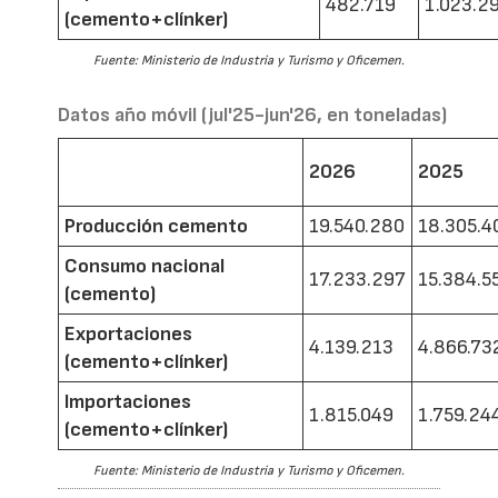
482.719
1.023.2
(cemento+clínker)
Fuente: Ministerio de Industria y Turismo y Oficemen.
Datos año móvil (jul'25-jun'26, en toneladas)
2026
2025
Producción cemento
19.540.280
18.305.4
Consumo nacional
17.233.297
15.384.5
(cemento)
Exportaciones
4.139.213
4.866.73
(cemento+clínker)
Importaciones
1.815.049
1.759.24
(cemento+clínker)
Fuente: Ministerio de Industria y Turismo y Oficemen.