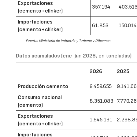
Exportaciones
357.194
403.51
(cemento+clínker)
Importaciones
61.853
150.014
(cemento+clínker)
Fuente: Ministerio de Industria y Turismo y Oficemen.
Datos acumulados (ene-jun 2026, en toneladas)
2026
2025
Producción cemento
9.459.655
9.141.6
Consumo nacional
8.351.083
7.770.2
(cemento)
Exportaciones
1.945.191
2.298.8
(cemento+clínker)
Importaciones