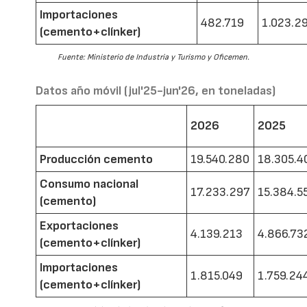
Importaciones
482.719
1.023.2
(cemento+clínker)
Fuente: Ministerio de Industria y Turismo y Oficemen.
Datos año móvil (jul'25-jun'26, en toneladas)
2026
2025
Producción cemento
19.540.280
18.305.4
Consumo nacional
17.233.297
15.384.5
(cemento)
Exportaciones
4.139.213
4.866.73
(cemento+clínker)
Importaciones
1.815.049
1.759.24
(cemento+clínker)