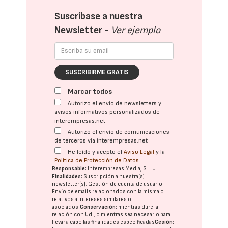
Suscríbase a nuestra
Newsletter -
Ver ejemplo
SUSCRIBIRME GRATIS
Marcar todos
Autorizo el envío de newsletters y
avisos informativos personalizados de
interempresas.net
Autorizo el envío de comunicaciones
de terceros vía interempresas.net
He leído y acepto el
Aviso Legal
y la
Política de Protección de Datos
Responsable:
Interempresas Media, S.L.U.
Finalidades:
Suscripción a nuestra(s)
newsletter(s). Gestión de cuenta de usuario.
Envío de emails relacionados con la misma o
relativos a intereses similares o
asociados.
Conservación:
mientras dure la
relación con Ud., o mientras sea necesario para
llevar a cabo las finalidades especificadas
Cesión: