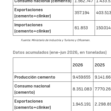
Consumo nacional (cemento)
1.562.747
1.433.5
Exportaciones
357.194
403.51
(cemento+clínker)
Importaciones
61.853
150.014
(cemento+clínker)
Fuente: Ministerio de Industria y Turismo y Oficemen.
Datos acumulados (ene-jun 2026, en toneladas)
2026
2025
Producción cemento
9.459.655
9.141.6
Consumo nacional
8.351.083
7.770.2
(cemento)
Exportaciones
1.945.191
2.298.8
(cemento+clínker)