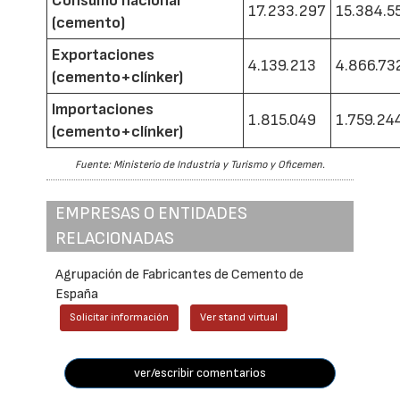
Consumo nacional
17.233.297
15.384.5
(cemento)
Exportaciones
4.139.213
4.866.73
(cemento+clínker)
Importaciones
1.815.049
1.759.24
(cemento+clínker)
Fuente: Ministerio de Industria y Turismo y Oficemen.
EMPRESAS O ENTIDADES
RELACIONADAS
Agrupación de Fabricantes de Cemento de
España
Solicitar información
Ver stand virtual
ver/escribir comentarios