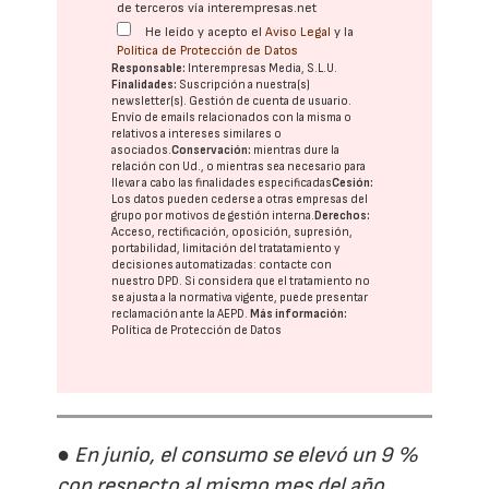
de terceros vía interempresas.net
He leído y acepto el
Aviso Legal
y la
Política de Protección de Datos
Responsable:
Interempresas Media, S.L.U.
Finalidades:
Suscripción a nuestra(s)
newsletter(s). Gestión de cuenta de usuario.
Envío de emails relacionados con la misma o
relativos a intereses similares o
asociados.
Conservación:
mientras dure la
relación con Ud., o mientras sea necesario para
llevar a cabo las finalidades especificadas
Cesión:
Los datos pueden cederse a otras
empresas del
grupo
por motivos de gestión interna.
Derechos:
Acceso, rectificación, oposición, supresión,
portabilidad, limitación del tratatamiento y
decisiones automatizadas:
contacte con
nuestro DPD
. Si considera que el tratamiento no
se ajusta a la normativa vigente, puede presentar
reclamación ante la
AEPD
.
Más información:
Política de Protección de Datos
● En junio, el consumo se elevó un 9 %
con respecto al mismo mes del año