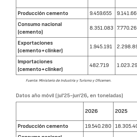
Producción cemento
9.459.655
9.141.6
Consumo nacional
8.351.083
7.770.2
(cemento)
Exportaciones
1.945.191
2.298.8
(cemento+clínker)
Importaciones
482.719
1.023.2
(cemento+clínker)
Fuente: Ministerio de Industria y Turismo y Oficemen.
Datos año móvil (jul'25-jun'26, en toneladas)
2026
2025
Producción cemento
19.540.280
18.305.4