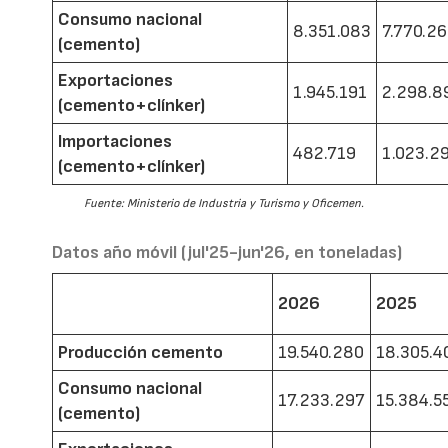
Consumo nacional
8.351.083
7.770.2
(cemento)
Exportaciones
1.945.191
2.298.8
(cemento+clínker)
Importaciones
482.719
1.023.2
(cemento+clínker)
Fuente: Ministerio de Industria y Turismo y Oficemen.
Datos año móvil (jul'25-jun'26, en toneladas)
2026
2025
Producción cemento
19.540.280
18.305.4
Consumo nacional
17.233.297
15.384.5
(cemento)