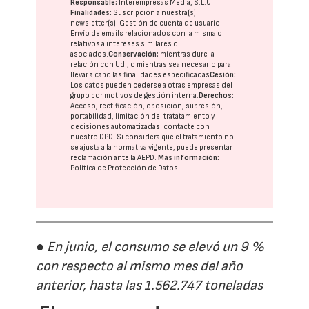
Responsable:
Interempresas Media, S.L.U.
Finalidades:
Suscripción a nuestra(s)
newsletter(s). Gestión de cuenta de usuario.
Envío de emails relacionados con la misma o
relativos a intereses similares o
asociados.
Conservación:
mientras dure la
relación con Ud., o mientras sea necesario para
llevar a cabo las finalidades especificadas
Cesión:
Los datos pueden cederse a otras
empresas del
grupo
por motivos de gestión interna.
Derechos:
Acceso, rectificación, oposición, supresión,
portabilidad, limitación del tratatamiento y
decisiones automatizadas:
contacte con
nuestro DPD
. Si considera que el tratamiento no
se ajusta a la normativa vigente, puede presentar
reclamación ante la
AEPD
.
Más información:
Política de Protección de Datos
● En junio, el consumo se elevó un 9 %
con respecto al mismo mes del año
anterior, hasta las 1.562.747 toneladas