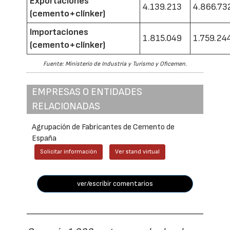
Exportaciones
4.139.213
4.866.73
(cemento+clínker)
Importaciones
1.815.049
1.759.24
(cemento+clínker)
Fuente: Ministerio de Industria y Turismo y Oficemen.
EMPRESAS O ENTIDADES
RELACIONADAS
Agrupación de Fabricantes de Cemento de
España
Solicitar información
Ver stand virtual
ver/escribir comentarios