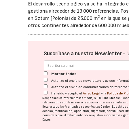
El desarrollo tecnológico ya se ha integrado e
gestiona alrededor de 13.000 referencias. Pos
2
en Sztum (Polonia) de 25.000 m
en la que se
otros continentes alrededor de 600.000 muebl
Suscríbase a nuestra Newsletter -
Marcar todos
Autorizo el envío de newsletters y avisos inform
Autorizo el envío de comunicaciones de terceros 
He leído y acepto el
Aviso Legal
y la
Política de Pr
Responsable:
Interempresas Media, S.L.U.
Finalidades:
Suscri
relacionados con la misma o relativos a intereses similares 
llevar a cabo las finalidades especificadas
Cesión:
Los datos p
Acceso, rectificación, oposición, supresión, portabilidad, l
considera que el tratamiento no se ajusta a la normativa vige
Datos