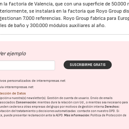
n la factoría de Valencia, que con una superficie de 50.000
teriormente, se instalará en la factoría que Royo Group d
 gestionan 7.000 referencias. Royo Group fabrica para Euro
es de baño y 300.000 módulos auxiliares al año.
Ver ejemplo
SUSCRIBIRME GRATIS
ativos personalizados de interempresas.net
vía interempresas.net
otección de Datos
pción a nuestra(s) newsletter(s). Gestión de cuenta de usuario. Envío de emails
o asociados.
Conservación:
mientras dure la relación con Ud., o mientras sea necesario para
ueden cederse a otras
empresas del grupo
por motivos de gestión interna.
Derechos:
imitación del tratatamiento y decisiones automatizadas:
contacte con nuestro DPD
. Si
nte, puede presentar reclamación ante la
AEPD
.
Más información:
Política de Protección de
28/07/2026
30/07/2026