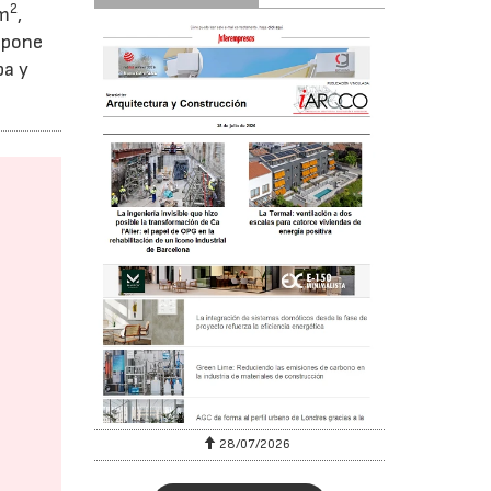
2
 m
,
ispone
pa y
28/07/2026