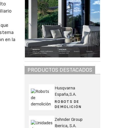
lto
liario
 que
sistema
ón en la
PRODUCTOS DESTACADOS
Husqvarna
España,S.A.
ROBOTS DE
DEMOLICIÓN
Zehnder Group
Iberica, S.A.