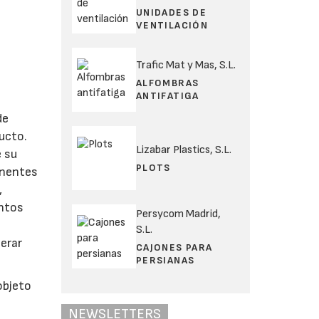
UNIDADES DE
VENTILACIÓN
Trafic Mat y Mas, S.L.
ALFOMBRAS
ANTIFATIGA
de
ucto.
Lizabar Plastics, S.L.
e su
PLOTS
onentes
,
intos
Persycom Madrid,
S.L.
nerar
CAJONES PARA
PERSIANAS
objeto
NEWSLETTERS