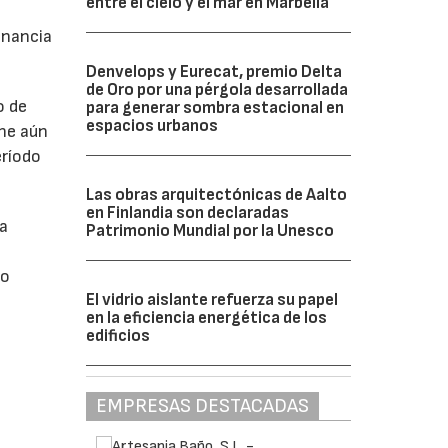
entre el cielo y el mar en Marbella
anancia
Denvelops y Eurecat, premio Delta
de Oro por una pérgola desarrollada
o de
para generar sombra estacional en
espacios urbanos
ne aún
eríodo
Las obras arquitectónicas de Aalto
en Finlandia son declaradas
da
Patrimonio Mundial por la Unesco
do
El vidrio aislante refuerza su papel
en la eficiencia energética de los
edificios
EMPRESAS DESTACADAS