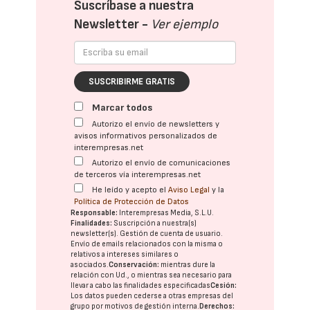
Suscríbase a nuestra
Newsletter -
Ver ejemplo
SUSCRIBIRME GRATIS
Marcar todos
Autorizo el envío de newsletters y
avisos informativos personalizados de
interempresas.net
Autorizo el envío de comunicaciones
de terceros vía interempresas.net
He leído y acepto el
Aviso Legal
y la
Política de Protección de Datos
Responsable:
Interempresas Media, S.L.U.
Finalidades:
Suscripción a nuestra(s)
newsletter(s). Gestión de cuenta de usuario.
Envío de emails relacionados con la misma o
relativos a intereses similares o
asociados.
Conservación:
mientras dure la
relación con Ud., o mientras sea necesario para
llevar a cabo las finalidades especificadas
Cesión:
Los datos pueden cederse a otras
empresas del
grupo
por motivos de gestión interna.
Derechos: