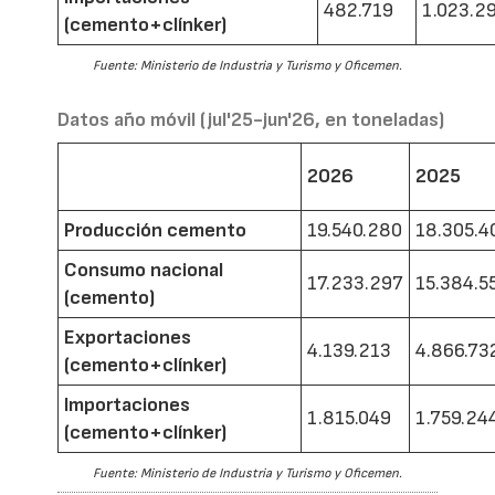
482.719
1.023.2
(cemento+clínker)
Fuente: Ministerio de Industria y Turismo y Oficemen.
Datos año móvil (jul'25-jun'26, en toneladas)
2026
2025
Producción cemento
19.540.280
18.305.4
Consumo nacional
17.233.297
15.384.5
(cemento)
Exportaciones
4.139.213
4.866.73
(cemento+clínker)
Importaciones
1.815.049
1.759.24
(cemento+clínker)
Fuente: Ministerio de Industria y Turismo y Oficemen.