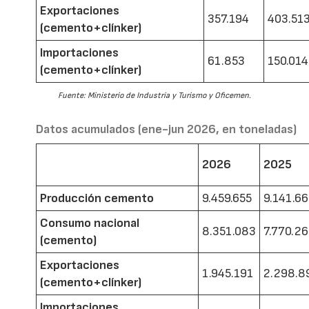
Exportaciones
357.194
403.51
(cemento+clínker)
Importaciones
61.853
150.014
(cemento+clínker)
Fuente: Ministerio de Industria y Turismo y Oficemen.
Datos acumulados (ene-jun 2026, en toneladas)
2026
2025
Producción cemento
9.459.655
9.141.6
Consumo nacional
8.351.083
7.770.2
(cemento)
Exportaciones
1.945.191
2.298.8
(cemento+clínker)
Importaciones