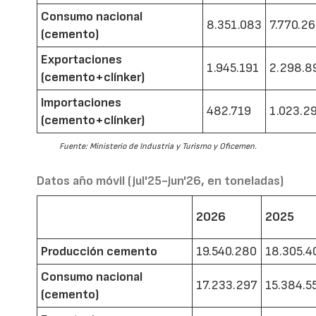
Consumo nacional
8.351.083
7.770.2
(cemento)
Exportaciones
1.945.191
2.298.8
(cemento+clínker)
Importaciones
482.719
1.023.2
(cemento+clínker)
Fuente: Ministerio de Industria y Turismo y Oficemen.
Datos año móvil (jul'25-jun'26, en toneladas)
2026
2025
Producción cemento
19.540.280
18.305.4
Consumo nacional
17.233.297
15.384.5
(cemento)