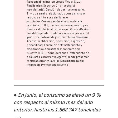
Responsable:
Interempresas Media, S.L.U.
Finalidades:
Suscripción a nuestra(s)
newsletter(s). Gestión de cuenta de usuario.
Envío de emails relacionados con la misma o
relativos a intereses similares o
asociados.
Conservación:
mientras dure la
relación con Ud., o mientras sea necesario para
llevar a cabo las finalidades especificadas
Cesión:
Los datos pueden cederse a otras
empresas del
grupo
por motivos de gestión interna.
Derechos:
Acceso, rectificación, oposición, supresión,
portabilidad, limitación del tratatamiento y
decisiones automatizadas:
contacte con
nuestro DPD
. Si considera que el tratamiento no
se ajusta a la normativa vigente, puede presentar
reclamación ante la
AEPD
.
Más información:
Política de Protección de Datos
● En junio, el consumo se elevó un 9 %
con respecto al mismo mes del año
anterior, hasta las 1.562.747 toneladas