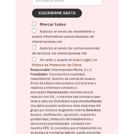
SUSCRIBIRME GRATIS
Marcar todos
Autorizo el envío de newsletters y
avisos informativos personalizados de
interempresas.net
Autorizo el envío de comunicaciones
de terceros vía interempresas.net
He leído y acepto el
Aviso Legal
y la
Política de Protección de Datos
Responsable:
Interempresas Media, S.L.U.
Finalidades:
Suscripción a nuestra(s)
newsletter(s). Gestión de cuenta de usuario.
Envío de emails relacionados con la misma o
relativos a intereses similares o
asociados.
Conservación:
mientras dure la
relación con Ud., o mientras sea necesario para
llevar a cabo las finalidades especificadas
Cesión:
Los datos pueden cederse a otras
empresas del
grupo
por motivos de gestión interna.
Derechos:
Acceso, rectificación, oposición, supresión,
portabilidad, limitación del tratatamiento y
decisiones automatizadas:
contacte con
nuestro DPD
. Si considera que el tratamiento no
se ajusta a la normativa vigente, puede presentar