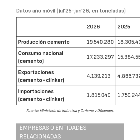
Datos año móvil (jul'25-jun'26, en toneladas)
2026
2025
Producción cemento
19.540.280
18.305.4
Consumo nacional
17.233.297
15.384.5
(cemento)
Exportaciones
4.139.213
4.866.73
(cemento+clínker)
Importaciones
1.815.049
1.759.24
(cemento+clínker)
Fuente: Ministerio de Industria y Turismo y Oficemen.
EMPRESAS O ENTIDADES
RELACIONADAS