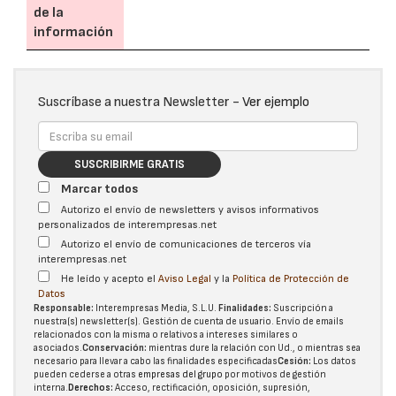
de la
información
Suscríbase a nuestra Newsletter -
Ver ejemplo
SUSCRIBIRME GRATIS
Marcar todos
Autorizo el envío de newsletters y avisos informativos
personalizados de interempresas.net
Autorizo el envío de comunicaciones de terceros vía
interempresas.net
He leído y acepto el
Aviso Legal
y la
Política de Protección de
Datos
Responsable:
Interempresas Media, S.L.U.
Finalidades:
Suscripción a
nuestra(s) newsletter(s). Gestión de cuenta de usuario. Envío de emails
relacionados con la misma o relativos a intereses similares o
asociados.
Conservación:
mientras dure la relación con Ud., o mientras sea
necesario para llevar a cabo las finalidades especificadas
Cesión:
Los datos
pueden cederse a otras
empresas del grupo
por motivos de gestión
interna.
Derechos:
Acceso, rectificación, oposición, supresión,