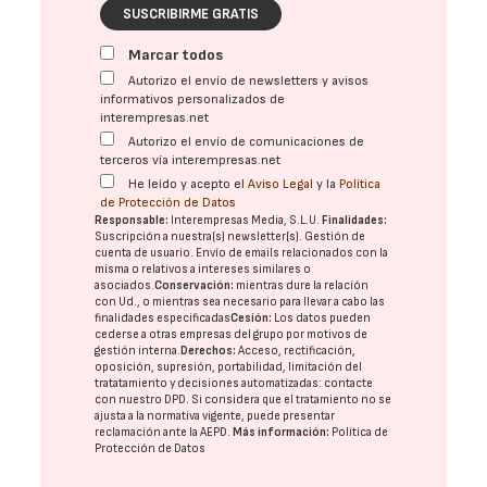
SUSCRIBIRME GRATIS
Marcar todos
Autorizo el envío de newsletters y avisos
informativos personalizados de
interempresas.net
Autorizo el envío de comunicaciones de
terceros vía interempresas.net
He leído y acepto el
Aviso Legal
y la
Política
de Protección de Datos
Responsable:
Interempresas Media, S.L.U.
Finalidades:
Suscripción a nuestra(s) newsletter(s). Gestión de
cuenta de usuario. Envío de emails relacionados con la
misma o relativos a intereses similares o
asociados.
Conservación:
mientras dure la relación
con Ud., o mientras sea necesario para llevar a cabo las
finalidades especificadas
Cesión:
Los datos pueden
cederse a otras
empresas del grupo
por motivos de
gestión interna.
Derechos:
Acceso, rectificación,
oposición, supresión, portabilidad, limitación del
tratatamiento y decisiones automatizadas:
contacte
con nuestro DPD
. Si considera que el tratamiento no se
ajusta a la normativa vigente, puede presentar
reclamación ante la
AEPD
.
Más información:
Política de
Protección de Datos