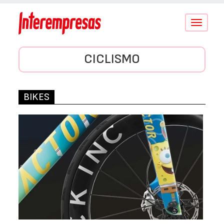
Conmutar
navegació
CICLISMO
BIKES