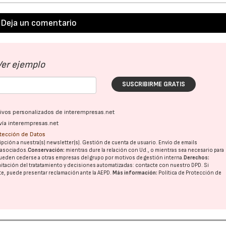
Deja un comentario
Ver ejemplo
SUSCRIBIRME GRATIS
ativos personalizados de interempresas.net
vía interempresas.net
otección de Datos
pción a nuestra(s) newsletter(s). Gestión de cuenta de usuario. Envío de emails
o asociados.
Conservación:
mientras dure la relación con Ud., o mientras sea necesario para
ueden cederse a otras
empresas del grupo
por motivos de gestión interna.
Derechos:
imitación del tratatamiento y decisiones automatizadas:
contacte con nuestro DPD
. Si
nte, puede presentar reclamación ante la
AEPD
.
Más información:
Política de Protección de