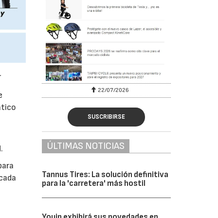
.
22/07/2026
e
ático
SUSCRIBIRSE
ÚLTIMAS NOTICIAS
.
para
Tannus Tires: La solución definitiva
 cada
para la 'carretera' más hostil
Youin exhibirá sus novedades en