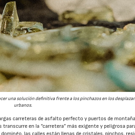
cer una solución definitiva frente a los pinchazos en los desplaz
urbanos.
largas carreteras de asfalto perfecto y puertos de montaña
as transcurre en la “carretera” más exigente y peligrosa par
de domingo, las calles están llenas de cristales, pinchos, res