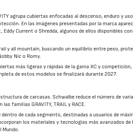
AVITY agrupa cubiertas enfocadas al descenso, enduro y us
protección. En las imágenes presentadas por la marca apare
 Eddy Current o Shredda, algunos de ellos disponibles con
ail y all mountain, buscando un equilibrio entre peso, prot
 Nobby Nic o Romy.
biertas más ligeras y rápidas de la gama XC y competición
pleta de estos modelos se finalizará durante 2027.
estructura de carcasas. Schwalbe reduce el número de vari
n las familias GRAVITY, TRAIL y RACE.
O dentro de cada segmento, destinadas a usuarios de máx
ncorporan los materiales y tecnologías más avanzados de l
el Mundo.