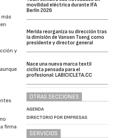
movilidad eléctrica durante IFA
Berlín 2026
o más
cen
Merida reorganiza su dirección tras
la dimisión de Vansen Tseng como
presidente y director general
ección y
Nace una nueva marca textil
, aunque
ciclista pensada para el
profesional: LABICICLETA.CC
OTRAS SECCIONES
antes
AGENDA
DIRECTORIO POR EMPRESAS
imo
a firma
SERVICIOS