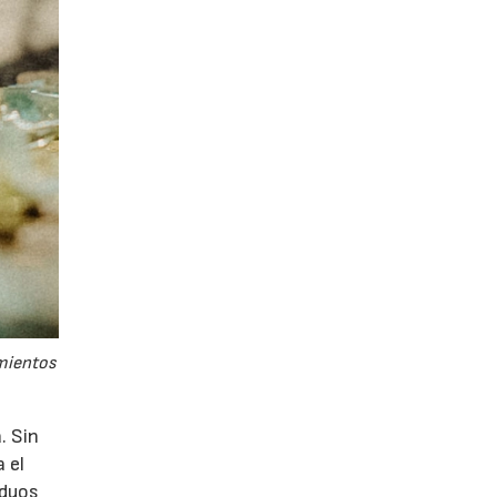
amientos
. Sin
a el
iduos