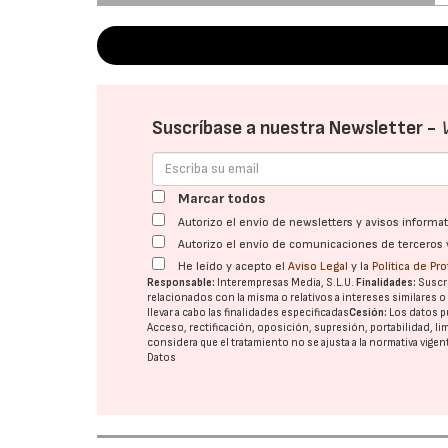
Suscríbase a nuestra Newsletter -
Marcar todos
Autorizo el envío de newsletters y avisos inform
Autorizo el envío de comunicaciones de terceros 
He leído y acepto el
Aviso Legal
y la
Política de Pr
Responsable:
Interempresas Media, S.L.U.
Finalidades:
Suscri
relacionados con la misma o relativos a intereses similares 
llevar a cabo las finalidades especificadas
Cesión:
Los datos p
Acceso, rectificación, oposición, supresión, portabilidad, l
considera que el tratamiento no se ajusta a la normativa vige
Datos