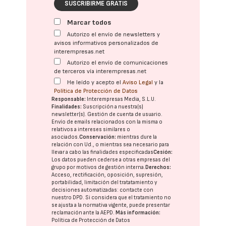
SUSCRIBIRME GRATIS
Marcar todos
Autorizo el envío de newsletters y
avisos informativos personalizados de
interempresas.net
Autorizo el envío de comunicaciones
de terceros vía interempresas.net
He leído y acepto el
Aviso Legal
y la
Política de Protección de Datos
Responsable:
Interempresas Media, S.L.U.
Finalidades:
Suscripción a nuestra(s)
newsletter(s). Gestión de cuenta de usuario.
Envío de emails relacionados con la misma o
relativos a intereses similares o
asociados.
Conservación:
mientras dure la
relación con Ud., o mientras sea necesario para
llevar a cabo las finalidades especificadas
Cesión:
Los datos pueden cederse a otras
empresas del
grupo
por motivos de gestión interna.
Derechos:
Acceso, rectificación, oposición, supresión,
portabilidad, limitación del tratatamiento y
decisiones automatizadas:
contacte con
nuestro DPD
. Si considera que el tratamiento no
se ajusta a la normativa vigente, puede presentar
reclamación ante la
AEPD
.
Más información:
Política de Protección de Datos