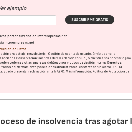
Ver ejemplo
SUSCRIBIRME GRATIS
ativos personalizados de interempresas.net
vía interempresas.net
otección de Datos
pción a nuestra(s) newsletter(s). Gestión de cuenta de usuario. Envío de emails
o asociados.
Conservación:
mientras dure la relación con Ud., o mientras sea necesario para
ueden cederse a otras
empresas del grupo
por motivos de gestión interna.
Derechos:
imitación del tratatamiento y decisiones automatizadas:
contacte con nuestro DPD
. Si
nte, puede presentar reclamación ante la
AEPD
.
Más información:
Política de Protección de
proceso de insolvencia tras agotar 