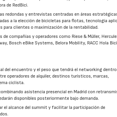
ora de RedBici.
esas redondas y entrevistas centradas en áreas estratégica
das a la elección de bicicletas para flotas, tecnología apli
s para clientes o maximización de la rentabilidad.
 de compañías y operadores como Riese & Müller, Hercul
pway, Bosch eBike Systems, Belora Mobility, RACC Hola Bici
al del encuentro y el peso que tendrá el networking dentro 
ntre operadores de alquiler, destinos turísticos, marcas,
ema ciclista.
, combinando asistencia presencial en Madrid con retransmi
uedarán disponibles posteriormente bajo demanda.
 el alcance del summit y facilitar la participación de
ados.