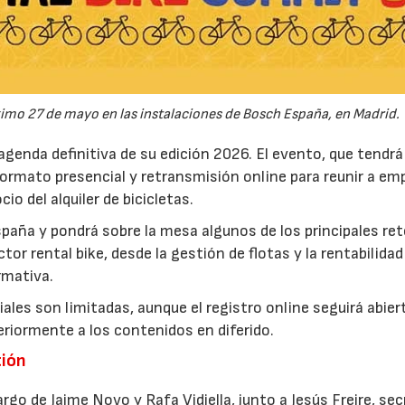
ximo 27 de mayo en las instalaciones de Bosch España, en Madrid.
agenda definitiva de su edición 2026. El evento, que tendrá
22/07/2026
29/07/2026
ormato presencial y retransmisión online para reunir a em
o del alquiler de bicicletas.
spaña y pondrá sobre la mesa algunos de los principales ret
r rental bike, desde la gestión de flotas y la rentabilida
rmativa.
ales son limitadas, aunque el registro online seguirá abier
riormente a los contenidos en diferido.
tión
go de Jaime Novo y Rafa Vidiella, junto a Jesús Freire, sec