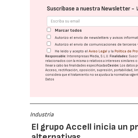
Suscríbase a nuestra Newsletter -
Marcar todos
Autorizo el envío de newsletters y avisos inform
Autorizo el envío de comunicaciones de terceros 
He leído y acepto el
Aviso Legal
y la
Política de Pr
Responsable:
Interempresas Media, S.L.U.
Finalidades:
Suscri
relacionados con la misma o relativos a intereses similares 
llevar a cabo las finalidades especificadas
Cesión:
Los datos p
Acceso, rectificación, oposición, supresión, portabilidad, l
considera que el tratamiento no se ajusta a la normativa vige
Datos
Industria
El grupo Accell inicia un 
alternativas