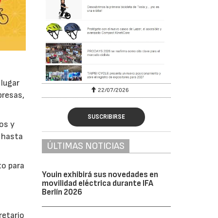
 lugar
22/07/2026
presas,
SUSCRIBIRSE
os y
d hasta
ÚLTIMAS NOTICIAS
to para
Youin exhibirá sus novedades en
movilidad eléctrica durante IFA
Berlín 2026
retario