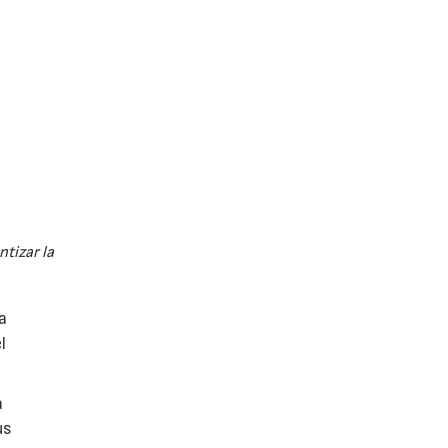
tizar la
a
l
a
us