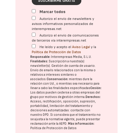
SUSCRIBIRME GRATIS
Marcar todos
Autorizo el envío de newsletters y
avisos informativos personalizados de
interempresas.net
Autorizo el envío de comunicaciones
de terceros vía interempresas.net
He leído y acepto el
Aviso Legal
y la
Política de Protección de Datos
Responsable:
Interempresas Media, S.L.U.
Finalidades:
Suscripción a nuestra(s)
newsletter(s). Gestión de cuenta de usuario.
Envío de emails relacionados con la misma o
relativos a intereses similares o
asociados.
Conservación:
mientras dure la
relación con Ud., o mientras sea necesario para
llevar a cabo las finalidades especificadas
Cesión:
Los datos pueden cederse a otras
empresas del
grupo
por motivos de gestión interna.
Derechos:
Acceso, rectificación, oposición, supresión,
portabilidad, limitación del tratatamiento y
decisiones automatizadas:
contacte con
nuestro DPD
. Si considera que el tratamiento no
se ajusta a la normativa vigente, puede presentar
reclamación ante la
AEPD
.
Más información:
Política de Protección de Datos