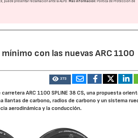
nte, puede presentar reclamación ante la
AEPD
.
Más información:
Política de Protección de
l mínimo con las nuevas ARC 1100
373
e carretera ARC 1100 SPLINE 38 CS, una propuesta orient
 llantas de carbono, radios de carbono y un sistema rue
ncia aerodinámica y la conducción.