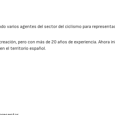
do varios agentes del sector del ciclismo para representa
creación, pero con más de 20 años de experiencia. Ahora in
22/07/2026
29/07/2026
n el territorio español.
epresentar.