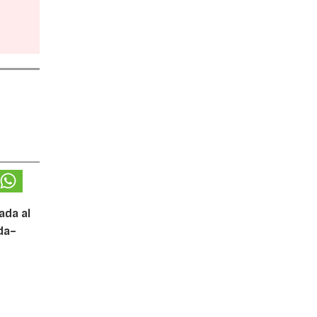
ada al
da-