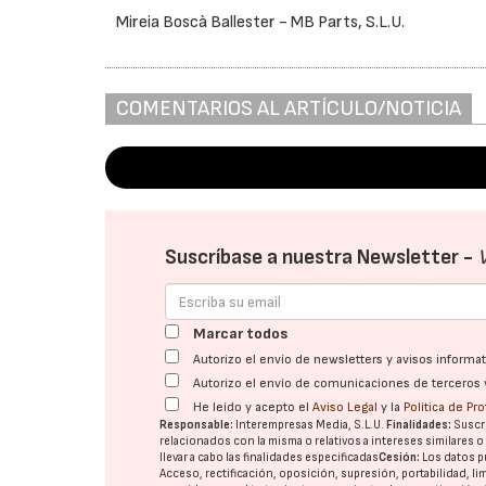
Mireia Boscà Ballester - MB Parts, S.L.U.
COMENTARIOS AL ARTÍCULO/NOTICIA
Suscríbase a nuestra Newsletter -
Marcar todos
Autorizo el envío de newsletters y avisos inform
Autorizo el envío de comunicaciones de terceros 
He leído y acepto el
Aviso Legal
y la
Política de Pr
Responsable:
Interempresas Media, S.L.U.
Finalidades:
Suscri
relacionados con la misma o relativos a intereses similares 
llevar a cabo las finalidades especificadas
Cesión:
Los datos p
Acceso, rectificación, oposición, supresión, portabilidad, l