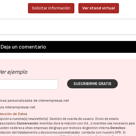
Solicitar información
Ver stand virtual
Deja un comentario
Ver ejemplo
SUSCRIBIRME GRATIS
ativos personalizados de interempresas.net
vía interempresas.net
otección de Datos
pción a nuestra(s) newsletter(s). Gestión de cuenta de usuario. Envío de emails
o asociados.
Conservación:
mientras dure la relación con Ud., o mientras sea necesario para
ueden cederse a otras
empresas del grupo
por motivos de gestión interna.
Derechos:
imitación del tratatamiento y decisiones automatizadas:
contacte con nuestro DPD
. Si