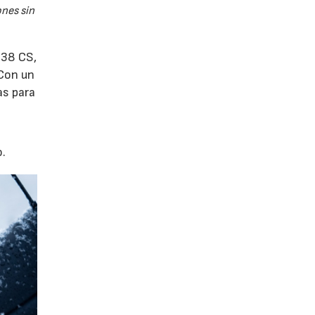
nes sin
 38 CS,
 Con un
as para
o.