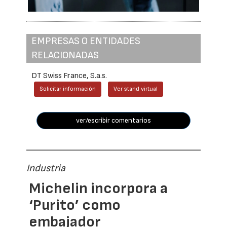
EMPRESAS O ENTIDADES
RELACIONADAS
DT Swiss France, S.a.s.
Solicitar información
Ver stand virtual
ver/escribir comentarios
Industria
Michelin incorpora a
‘Purito’ como
embajador