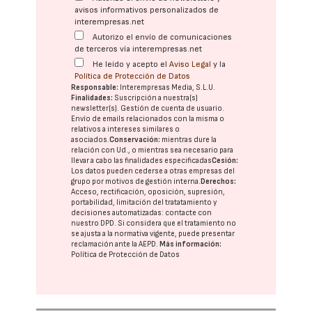
avisos informativos personalizados de
interempresas.net
Autorizo el envío de comunicaciones
de terceros vía interempresas.net
He leído y acepto el
Aviso Legal
y la
Política de Protección de Datos
Responsable:
Interempresas Media, S.L.U.
Finalidades:
Suscripción a nuestra(s)
newsletter(s). Gestión de cuenta de usuario.
Envío de emails relacionados con la misma o
relativos a intereses similares o
asociados.
Conservación:
mientras dure la
relación con Ud., o mientras sea necesario para
llevar a cabo las finalidades especificadas
Cesión:
Los datos pueden cederse a otras
empresas del
grupo
por motivos de gestión interna.
Derechos:
Acceso, rectificación, oposición, supresión,
portabilidad, limitación del tratatamiento y
decisiones automatizadas:
contacte con
nuestro DPD
. Si considera que el tratamiento no
se ajusta a la normativa vigente, puede presentar
reclamación ante la
AEPD
.
Más información:
Política de Protección de Datos