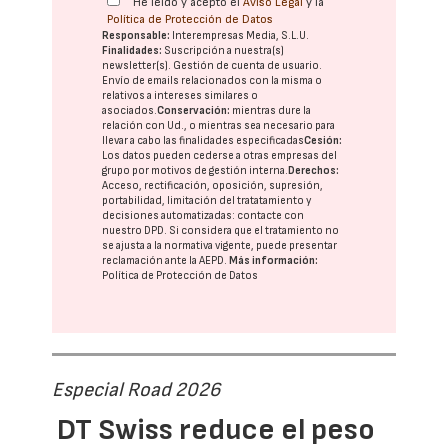
He leído y acepto el
Aviso Legal
y la
Política de Protección de Datos
Responsable:
Interempresas Media, S.L.U.
Finalidades:
Suscripción a nuestra(s)
newsletter(s). Gestión de cuenta de usuario.
Envío de emails relacionados con la misma o
relativos a intereses similares o
asociados.
Conservación:
mientras dure la
relación con Ud., o mientras sea necesario para
llevar a cabo las finalidades especificadas
Cesión:
Los datos pueden cederse a otras
empresas del
grupo
por motivos de gestión interna.
Derechos:
Acceso, rectificación, oposición, supresión,
portabilidad, limitación del tratatamiento y
decisiones automatizadas:
contacte con
nuestro DPD
. Si considera que el tratamiento no
se ajusta a la normativa vigente, puede presentar
reclamación ante la
AEPD
.
Más información:
Política de Protección de Datos
Especial Road 2026
DT Swiss reduce el peso