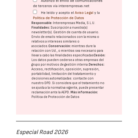
Autorizo el envío de comunicaciones
de terceros vía interempresas.net
He leído y acepto el
Aviso Legal
y la
Política de Protección de Datos
Responsable:
Interempresas Media, S.L.U.
Finalidades:
Suscripción a nuestra(s)
newsletter(s). Gestión de cuenta de usuario.
Envío de emails relacionados con la misma o
relativos a intereses similares o
asociados.
Conservación:
mientras dure la
relación con Ud., o mientras sea necesario para
llevar a cabo las finalidades especificadas
Cesión:
Los datos pueden cederse a otras
empresas del
grupo
por motivos de gestión interna.
Derechos:
Acceso, rectificación, oposición, supresión,
portabilidad, limitación del tratatamiento y
decisiones automatizadas:
contacte con
nuestro DPD
. Si considera que el tratamiento no
se ajusta a la normativa vigente, puede presentar
reclamación ante la
AEPD
.
Más información:
Política de Protección de Datos
Especial Road 2026