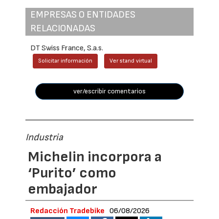
EMPRESAS O ENTIDADES
RELACIONADAS
DT Swiss France, S.a.s.
Solicitar información
Ver stand virtual
ver/escribir comentarios
Industria
Michelin incorpora a
‘Purito’ como
embajador
Redacción Tradebike
06/08/2026