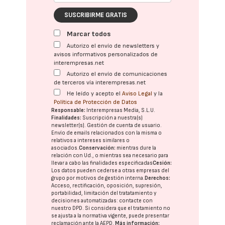
SUSCRIBIRME GRATIS
Marcar todos
Autorizo el envío de newsletters y
avisos informativos personalizados de
interempresas.net
Autorizo el envío de comunicaciones
de terceros vía interempresas.net
He leído y acepto el
Aviso Legal
y la
Política de Protección de Datos
Responsable:
Interempresas Media, S.L.U.
Finalidades:
Suscripción a nuestra(s)
newsletter(s). Gestión de cuenta de usuario.
Envío de emails relacionados con la misma o
relativos a intereses similares o
asociados.
Conservación:
mientras dure la
relación con Ud., o mientras sea necesario para
llevar a cabo las finalidades especificadas
Cesión:
Los datos pueden cederse a otras
empresas del
grupo
por motivos de gestión interna.
Derechos:
Acceso, rectificación, oposición, supresión,
portabilidad, limitación del tratatamiento y
decisiones automatizadas:
contacte con
nuestro DPD
. Si considera que el tratamiento no
se ajusta a la normativa vigente, puede presentar
reclamación ante la
AEPD
.
Más información: