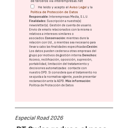
de terceros vía interempresas.net
He leído y acepto el
Aviso Legal
y la
Política de Protección de Datos
Responsable:
Interempresas Media, S.L.U.
Finalidades:
Suscripción a nuestra(s)
newsletter(s). Gestión de cuenta de usuario.
Envío de emails relacionados con la misma o
relativos a intereses similares o
asociados.
Conservación:
mientras dure la
relación con Ud., o mientras sea necesario para
llevar a cabo las finalidades especificadas
Cesión:
Los datos pueden cederse a otras
empresas del
grupo
por motivos de gestión interna.
Derechos:
Acceso, rectificación, oposición, supresión,
portabilidad, limitación del tratatamiento y
decisiones automatizadas:
contacte con
nuestro DPD
. Si considera que el tratamiento no
se ajusta a la normativa vigente, puede presentar
reclamación ante la
AEPD
.
Más información:
Política de Protección de Datos
Especial Road 2026