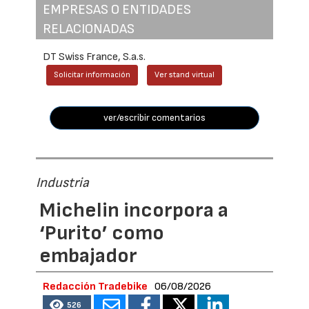
EMPRESAS O ENTIDADES
RELACIONADAS
DT Swiss France, S.a.s.
Solicitar información
Ver stand virtual
ver/escribir comentarios
Industria
Michelin incorpora a
‘Purito’ como
embajador
Redacción Tradebike
06/08/2026
526